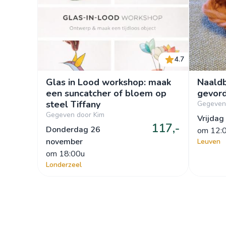
4.7
Glas in Lood workshop: maak
Naaldb
een suncatcher of bloem op
gevor
steel Tiffany
Gegeven 
Gegeven door Kim
Vrijdag
117,-
Donderdag 26
om
 12:
november
Leuven
om
 18:00u
Londerzeel