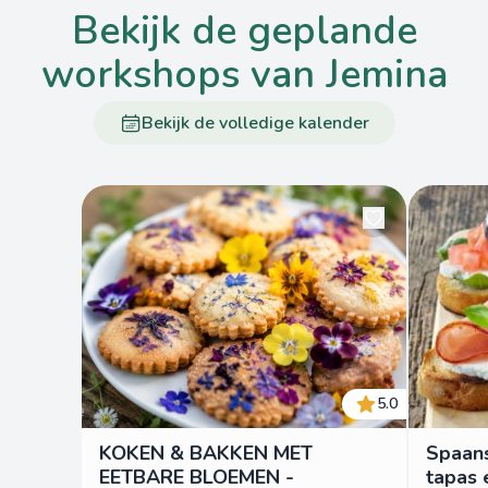
bekijk de geplande
workshops van Jemina
Bekijk de volledige kalender
5.0
KOKEN & BAKKEN MET
Spaan
EETBARE BLOEMEN -
tapas 