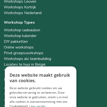
Workshops Leuven
Workshops Kortrijk
Workshops Nederland
Workshop Types
Workshop cadeaubon
Workshop kalender
DIY pakketten
Online workshops
Privé groepsworkshops
Workshops als teambuilding
Locaties te huur in België
Workshop Academy
Deze website maakt gebruik
Socials
van cookies.
Instagram
Deze website gebruikt cookies om uw
Facebook
gebruikerservaring te verbeteren. Door
onze website te gebruiken, stemt u in met
TikTok
alle cookies in overeenstemming met ons
LinkedIn
Cookiebeleid.
Lees verder