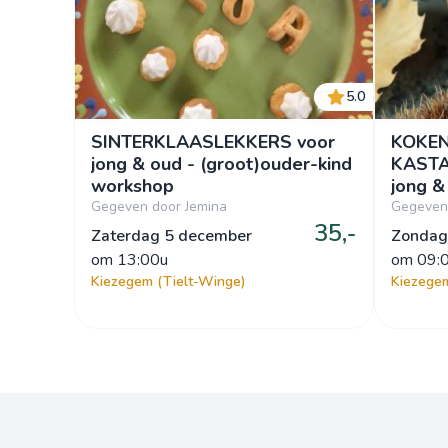
5.0
SINTERKLAASLEKKERS voor
KOKEN
jong & oud - (groot)ouder-kind
KASTA
workshop
jong &
Gegeven door Jemina
Gegeven
35,-
Zaterdag 5 december
Zondag
om
 13:00u
om
 09:
Kiezegem (Tielt-Winge)
Kiezegem