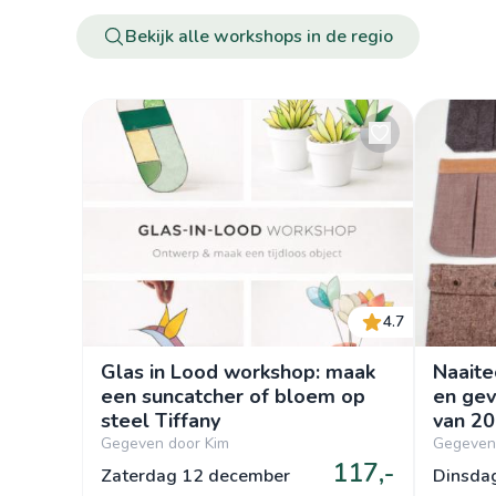
Bekijk alle workshops in de regio
4.7
Glas in Lood workshop: maak
Naaite
een suncatcher of bloem op
en gev
steel Tiffany
van 20
Gegeven door Kim
Gegeven 
117,-
Zaterdag 12 december
Dinsda