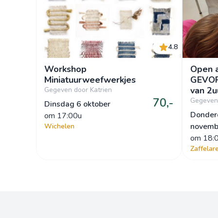
4.8
Workshop
Open a
Miniatuurweefwerkjes
GEVOR
va
Gegeven door Katrien
70,-
Gegeven 
Dinsdag 6 oktober
Donder
om
 17:00u
novemb
Wichelen
om
 18:
Zaffelar