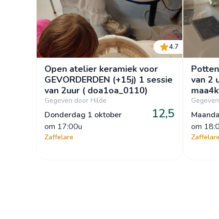
4.7
Open atelier keramiek voor
Potten
GEVORDERDEN (+15j) 1 sessie
van 2 u
van 2uur ( doa1oa_0110)
maa4k
Gegeven door Hilde
Gegeven 
12,5
Donderdag 1 oktober
Maanda
om
 17:00u
om
 18:
Zaffelare
Zaffelar