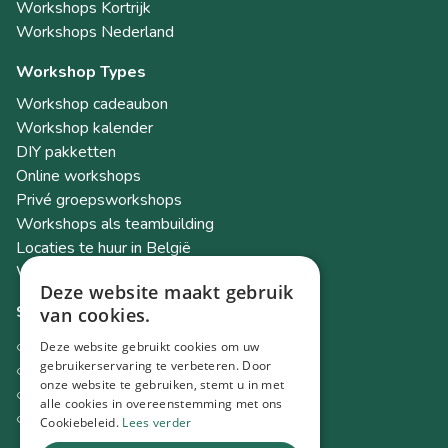
Workshops Kortrijk
Workshops Nederland
Workshop Types
Workshop cadeaubon
Workshop kalender
DIY pakketten
Online workshops
Privé groepsworkshops
Workshops als teambuilding
Locaties te huur in België
Workshop Academy
Deze website maakt gebruik
Socials
van cookies.
Instagram
Deze website gebruikt cookies om uw
Facebook
gebruikerservaring te verbeteren. Door
onze website te gebruiken, stemt u in met
TikTok
alle cookies in overeenstemming met ons
LinkedIn
Cookiebeleid.
Lees verder