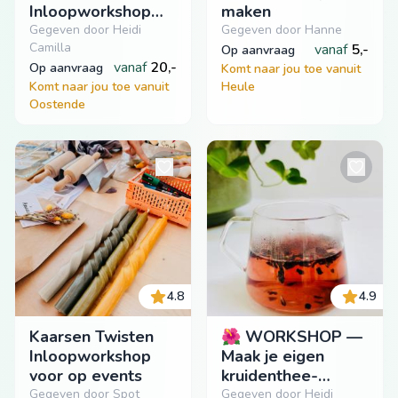
Inloopworkshop
maken
voor events
Gegeven door Heidi
Gegeven door Hanne
Camilla
vanaf
5,-
op aanvraag
vanaf
20,-
op aanvraag
Komt naar jou toe vanuit
Komt naar jou toe vanuit
Heule
Oostende
4.8
4.9
Kaarsen Twisten
🌺 WORKSHOP —
Inloopworkshop
Maak je eigen
voor op events
kruidenthee-
blends
Gegeven door Spot
Gegeven door Heidi