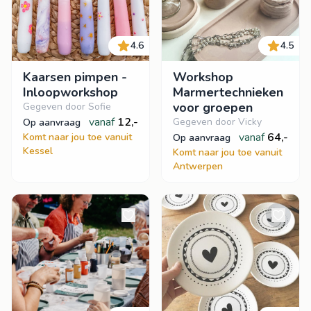
4.6
4.5
Kaarsen pimpen -
Workshop
Inloopworkshop
Marmertechnieken
voor groepen
Gegeven door Sofie
vanaf
12,-
Gegeven door Vicky
op aanvraag
vanaf
64,-
Komt naar jou toe vanuit
op aanvraag
Kessel
Komt naar jou toe vanuit
Antwerpen