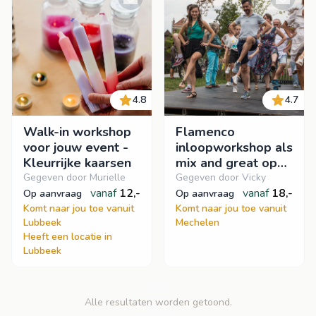
4.8
4.7
Walk-in workshop
Flamenco
voor jouw event -
inloopworkshop als
Kleurrijke kaarsen
mix and great op
jouw event of
Gegeven door Murielle
Gegeven door Vicky
vanaf
12,-
bedrijf 💃
vanaf
18,-
op aanvraag
op aanvraag
Komt naar jou toe vanuit
Komt naar jou toe vanuit
Lubbeek
Mechelen
Heeft een locatie in
Lubbeek
Alle resultaten worden getoond.