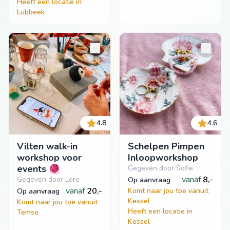
Heeft een locatie in
Lubbeek
4.8
4.6
Vilten walk-in
Schelpen Pimpen
workshop voor
Inloopworkshop
events 🧶
Gegeven door Sofie
vanaf
8,-
Gegeven door Lore
op aanvraag
vanaf
20,-
Komt naar jou toe vanuit
op aanvraag
Kessel
Komt naar jou toe vanuit
Heeft een locatie in
Temse
Kessel