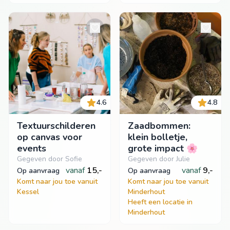
4.6
4.8
Textuurschilderen
Zaadbommen:
op canvas voor
klein bolletje,
events
grote impact 🌸
Gegeven door Sofie
Gegeven door Julie
vanaf
15,-
vanaf
9,-
op aanvraag
op aanvraag
Komt naar jou toe vanuit
Komt naar jou toe vanuit
Kessel
Minderhout
Heeft een locatie in
Minderhout