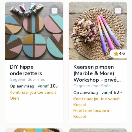
4.6
DIY hippe
Kaarsen pimpen
onderzetters
(Marble & More)
Workshop - privé
Gegeven door ines
vanaf
10,-
groepsworkshop
Gegeven door Sofie
op aanvraag
vanaf
52,-
Komt naar jou toe vanuit
op aanvraag
Olen
Komt naar jou toe vanuit
Kessel
Heeft een locatie in
Kessel