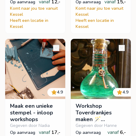
vanaf
12,-
vanaf
15,-
op aanvraag
op aanvraag
Komt naar jou toe vanuit
Komt naar jou toe vanuit
Kessel
Kessel
Heeft een locatie in
Heeft een locatie in
Kessel
Kessel
4.9
4.9
Maak een unieke
Workshop
stempel - inloop
Toverdrankjes
workshops
maken 🪄
Inloopworkshop
Gegeven door Nadia
Gegeven door Hanne
vanaf
17,-
vanaf
6,-
op aanvraag
op aanvraag