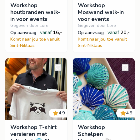
Workshop
Workshop
houtbranden walk-
Moswand walk-in
in voor events
voor events
Gegeven door Lore
Gegeven door Lore
vanaf
16,-
vanaf
20,-
op aanvraag
op aanvraag
Komt naar jou toe vanuit
Komt naar jou toe vanuit
Sint-Niklaas
Sint-Niklaas
4.9
4.9
Workshop T-shirt
Workshop
versieren met
Schelpen