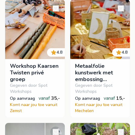
4.8
4.8
Workshop Kaarsen
Metaalfolie
Twisten privé
kunstwerk met
groep
embossing
techniek -
Gegeven door Spot
Gegeven door Spot
Workshops
Workshops
Inloopworkshop
vanaf
35,-
vanaf
15,-
op aanvraag
op aanvraag
Komt naar jou toe vanuit
Komt naar jou toe vanuit
Zemst
Mechelen