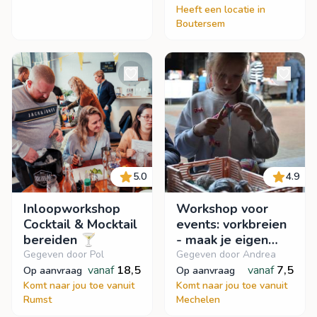
Heeft een locatie in
Boutersem
5.0
4.9
Inloopworkshop
Workshop voor
Cocktail & Mocktail
events: vorkbreien
bereiden 🍸
- maak je eigen
boekenworm
Gegeven door Pol
Gegeven door Andrea
vanaf
18,5
vanaf
7,5
op aanvraag
op aanvraag
Komt naar jou toe vanuit
Komt naar jou toe vanuit
Rumst
Mechelen