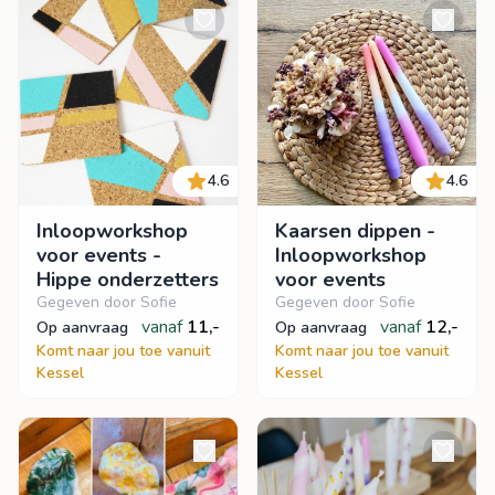
4.6
4.6
Inloopworkshop
Kaarsen dippen -
voor events -
Inloopworkshop
Hippe onderzetters
voor events
Gegeven door Sofie
Gegeven door Sofie
vanaf
11,-
vanaf
12,-
op aanvraag
op aanvraag
Komt naar jou toe vanuit
Komt naar jou toe vanuit
Kessel
Kessel