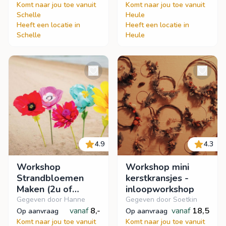
Komt naar jou toe vanuit
Komt naar jou toe vanuit
Schelle
Heule
Heeft een locatie in
Heeft een locatie in
Schelle
Heule
4.9
4.3
Workshop
Workshop mini
Strandbloemen
kerstkransjes -
Maken (2u of
inloopworkshop
inloopworkshop)
Gegeven door Hanne
Gegeven door Soetkin
vanaf
8,-
vanaf
18,5
op aanvraag
op aanvraag
Komt naar jou toe vanuit
Komt naar jou toe vanuit