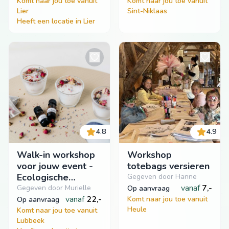
Komt naar jou toe vanuit
Komt naar jou toe vanuit
Lier
Sint-Niklaas
Heeft een locatie in Lier
4.8
4.9
Walk-in workshop
Workshop
voor jouw event -
totebags versieren
Ecologische
Gegeven door Hanne
geurkaarsen
vanaf
7,-
Gegeven door Murielle
op aanvraag
vanaf
22,-
Komt naar jou toe vanuit
op aanvraag
Heule
Komt naar jou toe vanuit
Lubbeek