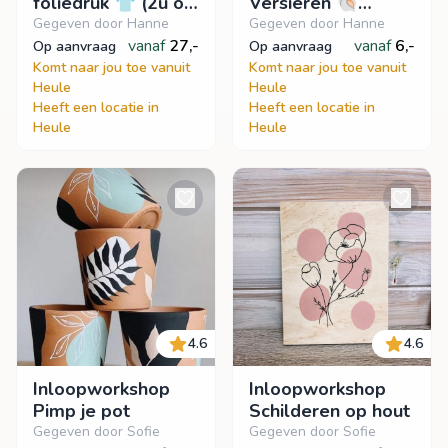
foliedruk 👕 (2u of
Versieren 🐚
inloopworkshop)
Inloopworkshop
Gegeven door Hanne
Gegeven door Hanne
vanaf
27,-
vanaf
6,-
op aanvraag
op aanvraag
Komt naar jou toe vanuit
Komt naar jou toe vanuit
Heule
Heule
Heeft een locatie in
Heeft een locatie in
Heule
Heule
4.6
4.6
Inloopworkshop
Inloopworkshop
Pimp je pot
Schilderen op hout
Gegeven door Sofie
Gegeven door Sofie