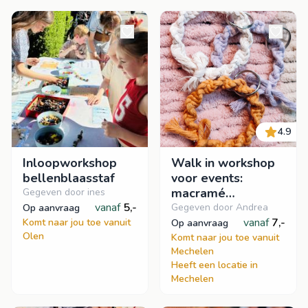
4.9
Inloopworkshop
Walk in workshop
bellenblaasstaf
voor events:
macramé
Gegeven door ines
vanaf
5,-
sleutelhanger
Gegeven door Andrea
op aanvraag
knopen
vanaf
7,-
Komt naar jou toe vanuit
op aanvraag
Olen
Komt naar jou toe vanuit
Mechelen
Heeft een locatie in
Mechelen