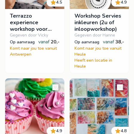
4.5
4.9
Terrazzo
Workshop Servies
experience
inkleuren (2u of
workshop voor
inloopworkshop)
events
Gegeven door Vicky
Gegeven door Hanne
vanaf
20,-
vanaf
38,-
op aanvraag
op aanvraag
Komt naar jou toe vanuit
Komt naar jou toe vanuit
Antwerpen
Heule
Heeft een locatie in
Heule
4.9
4.8