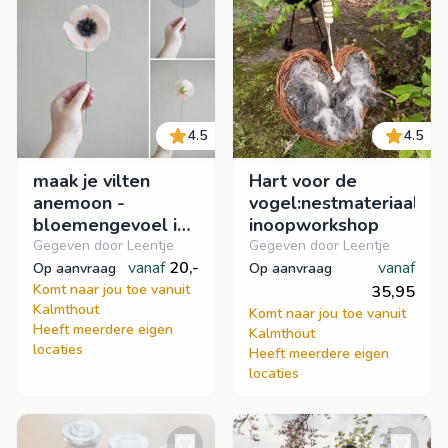
4.5
4.5
maak je vilten
Hart voor de
anemoon -
vogel:nestmateriaal-
bloemengevoel in
inoopworkshop
30 minuten -
Gegeven door Leentje
Gegeven door Leentje
inloopworkshop
vanaf
20,-
vanaf
op aanvraag
op aanvraag
Komt naar jou toe vanuit
35,95
Kalmthout
Komt naar jou toe vanuit
Heeft meerdere eigen
Kalmthout
locaties
Heeft meerdere eigen
locaties