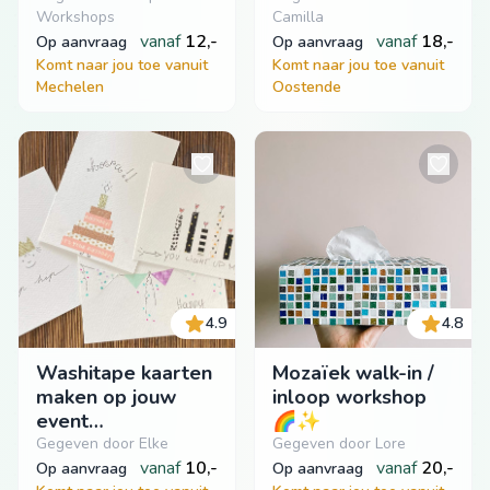
Workshops
Camilla
vanaf
12,-
vanaf
18,-
op aanvraag
op aanvraag
Komt naar jou toe vanuit
Komt naar jou toe vanuit
Mechelen
Oostende
4.9
4.8
Washitape kaarten
Mozaïek walk-in /
maken op jouw
inloop workshop
event
🌈✨
(inloopworkshop)
Gegeven door Elke
Gegeven door Lore
vanaf
10,-
vanaf
20,-
op aanvraag
op aanvraag