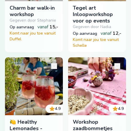
Charm bar walk-in
Tegel art
workshop
Inloopworkshop
voor op events
Gegeven door Stephanie
vanaf
15,-
Gegeven door Nadia
op aanvraag
vanaf
12,-
Komt naar jou toe vanuit
op aanvraag
Duffel
Komt naar jou toe vanuit
Schelle
4.9
4.9
🍋 Healthy
Workshop
Lemonades -
zaadbommetjes