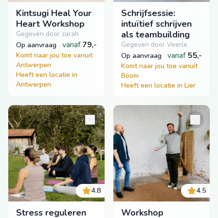
Kintsugi Heal Your
Schrijfsessie:
Heart Workshop
intuïtief schrijven
als teambuilding
Gegeven door zarah
vanaf
79,-
Gegeven door Veerle
op aanvraag
vanaf
55,-
Komt naar jou toe vanuit
op aanvraag
Antwerpen
Komt naar jou toe vanuit
Heeft een locatie in
Boom
Antwerpen
Heeft een locatie in Lier
4.8
4.5
Stress reguleren
Workshop