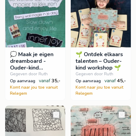
💭 Maak je eigen
🌱 Ontdek elkaars
dreamboard -
talenten – Ouder-
Ouder-kind
kind workshop 🌱
Workshop 💭
Gegeven door Ruth
Gegeven door Ruth
vanaf
35,-
vanaf
45,-
op aanvraag
op aanvraag
Komt naar jou toe vanuit
Komt naar jou toe vanuit
Relegem
Relegem