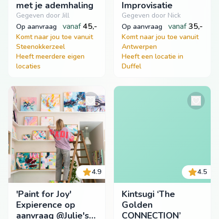
met je ademhaling
Improvisatie
Gegeven door Jill
Gegeven door Nick
vanaf
45,-
vanaf
35,-
op aanvraag
op aanvraag
Komt naar jou toe vanuit
Komt naar jou toe vanuit
Steenokkerzeel
Antwerpen
Heeft meerdere eigen
Heeft een locatie in
locaties
Duffel
4.9
4.5
'Paint for Joy'
Kintsugi ‘The
Expierence op
Golden
aanvraag @Julie's
CONNECTION’