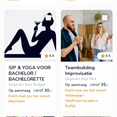
4.4
4.5
SIP & YOGA VOOR
Teambuilding
BACHELOR /
Improvisatie
BACHELORETTE
Gegeven door Nick
vanaf
35,-
Gegeven door Bridget
op aanvraag
vanaf
30,-
Komt naar jou toe vanuit
op aanvraag
Antwerpen
Komt naar jou toe vanuit
Heeft een locatie in
Mechelen
Duffel