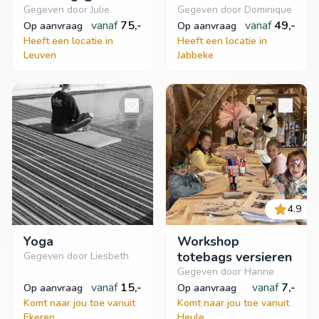
Studio
Gegeven door Julie
Gegeven door Dominique
vanaf
75,-
vanaf
49,-
op aanvraag
op aanvraag
Heeft een locatie in
Heeft een locatie in
Leuven
Jabbeke
4.9
Yoga
Workshop
totebags versieren
Gegeven door Liesbeth
Gegeven door Hanne
vanaf
15,-
vanaf
7,-
op aanvraag
op aanvraag
Komt naar jou toe vanuit
Komt naar jou toe vanuit
Ekeren
Heule