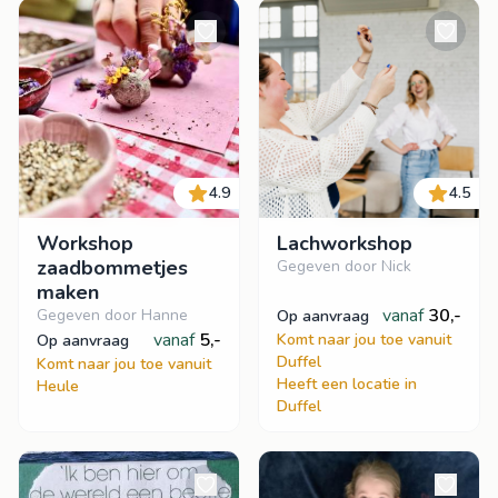
4.9
4.5
Workshop
Lachworkshop
zaadbommetjes
Gegeven door Nick
maken
vanaf
30,-
Gegeven door Hanne
op aanvraag
vanaf
5,-
Komt naar jou toe vanuit
op aanvraag
Duffel
Komt naar jou toe vanuit
Heeft een locatie in
Heule
Duffel