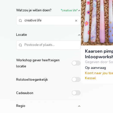
Wat zou je willen doen?
"creative life"
Locatie
Kaarsen pim
Inloopworks
Workshop gever heeft eigen
Gegeven door So
locatie
op aanvraag
Komt naar jou to
Kessel
Rolstoeltoegankelijk
Cadeaubon
Regio