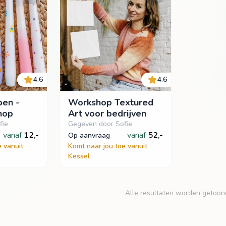
4.6
4.6
pen -
Workshop Textured
hop
Art voor bedrijven
fie
Gegeven door Sofie
vanaf
12,-
vanaf
52,-
op aanvraag
e vanuit
Komt naar jou toe vanuit
Kessel
Alle resultaten worden getoon