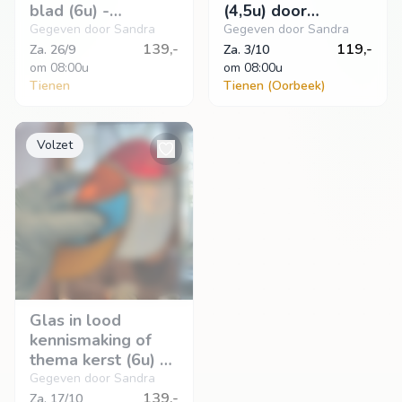
blad (6u) -
(4,5u) door
Luzatone in TIENEN
Luzatone in
Gegeven door Sandra
Gegeven door Sandra
139,-
Oorbeek
119,-
Za. 26/9
Za. 3/10
om
 08:00u
om
 08:00u
Tienen
Tienen (Oorbeek)
Volzet
Glas in lood
kennismaking of
thema kerst (6u) -
Luzatone in TIENEN
Gegeven door Sandra
139,-
Za. 17/10