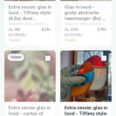
Extra sessie: glas in
Glas in lood -
lood - Tiffany style
grote abstracte
(4,5u) door
raamhanger (8u) -
Luzatone in
Luzatone in Tienen
Gegeven door Sandra
Gegeven door Sandra
Oorbeek
119,-
179,-
Za. 8/8
Za. 22/8
om
 08:00u
om
 07:30u
Tienen
Tienen
Volzet
Extra sessie glas in
Extra sessie: glas in
lood - cactus of
lood - Tiffany style