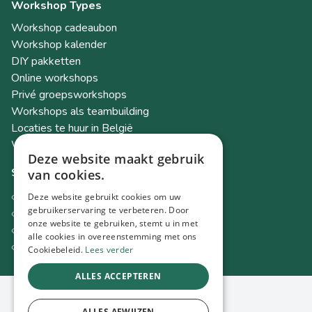
Workshop Types
Workshop cadeaubon
Workshop kalender
DIY pakketten
Online workshops
Privé groepsworkshops
Workshops als teambuilding
Locaties te huur in België
Workshop Academy
Deze website maakt gebruik
Socials
van cookies.
Instagram
Deze website gebruikt cookies om uw
Facebook
gebruikerservaring te verbeteren. Door
onze website te gebruiken, stemt u in met
TikTok
alle cookies in overeenstemming met ons
LinkedIn
Cookiebeleid.
Lees verder
ALLES ACCEPTEREN
© 2026 Spot Workshops
ALLES AFWIJZEN