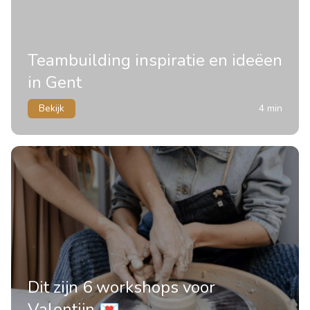
Teambuilding inspiratie en ideëen
in Gent
Bekijk
4 min
Dit zijn 6 workshops voor
Valentijn 💌