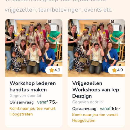
vrijgezellen, teambelevingen, events etc.
4.9
4.9
Workshop lederen
Vrijgezellen
handtas maken
Workshops van Iep
Deszign
Gegeven door Ibi
vanaf
75,-
Gegeven door Ibi
op aanvraag
vanaf
85,-
Komt naar jou toe vanuit
op aanvraag
Hoogstraten
Komt naar jou toe vanuit
Hoogstraten