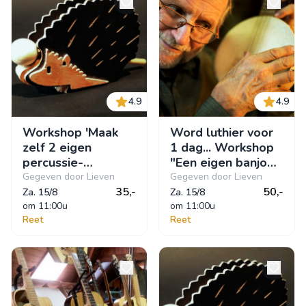
4.9
4.9
Workshop 'Maak
Word luthier voor
zelf 2 eigen
1 dag... Workshop
percussie-
"Een eigen banjo
instrumentjes,
bouwen, samen
Gegeven door Lieven
Gegeven door Lieven
KLEPPER en
35,-
met je
50,-
Za. 15/8
Za. 15/8
RITSER"
om
 11:00u
(klein)kinderen".
om
 11:00u
Reet
Reet