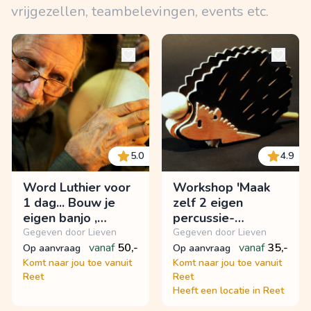
vrijgezellen, teambelevingen, events etc.
5.0
4.9
Word Luthier voor
Workshop 'Maak
1 dag... Bouw je
zelf 2 eigen
eigen banjo ,
percussie-
samen met je
instrumentjes,
Gegeven door Lieven
Gegeven door Lieven
(klein)kinderen".
vanaf
50,-
KLEPPER en
vanaf
35,-
op aanvraag
op aanvraag
RITSER"
Komt naar jou toe vanuit
Komt naar jou toe vanuit
Reet
Reet
Heeft een locatie in Reet