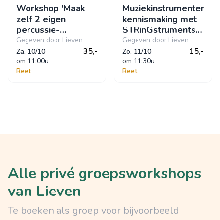
Workshop 'Maak
Muziekinstrumenten,
zelf 2 eigen
kennismaking met
percussie-
STRinGstruments
instrumentjes,
WorXhop, Lutherie
Gegeven door Lieven
Gegeven door Lieven
KLEPPER en
35,-
Atelier
15,-
Za. 10/10
Zo. 11/10
RITSER"
om
 11:00u
om
 11:30u
Reet
Reet
Alle privé groepsworkshops
van Lieven
Te boeken als groep voor bijvoorbeeld