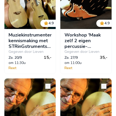
4.9
4.9
Muziekinstrumenten,
Workshop 'Maak
kennismaking met
zelf 2 eigen
STRinGstruments
percussie-
WorXhop, Lutherie
instrumentjes,
Gegeven door Lieven
Gegeven door Lieven
Atelier
15,-
KLEPPER en
35,-
Zo. 20/9
Zo. 27/9
om
 11:30u
RITSER"
om
 11:00u
Reet
Reet