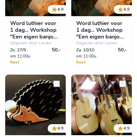
4.9
4.9
Word luthier voor
Word luthier voor
1 dag... Workshop
1 dag... Workshop
"Een eigen banjo
"Een eigen banjo
bouwen, samen
bouwen, samen
Gegeven door Lieven
Gegeven door Lieven
met je
50,-
met je
50,-
Zo. 27/9
Za. 10/10
(klein)kinderen".
om
 11:00u
(klein)kinderen".
om
 11:00u
Reet
Reet
4.9
4.9