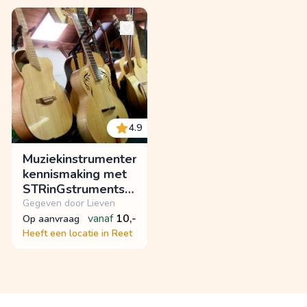
4.9
Muziekinstrumenten,
kennismaking met
STRinGstruments
WorXhop, Lutherie
Gegeven door Lieven
Atelier
vanaf
10,-
op aanvraag
Heeft een locatie in Reet