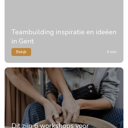
Teambuilding inspiratie en ideëen
in Gent
Bekijk
4 min
Dit zijn 6 workshops voor