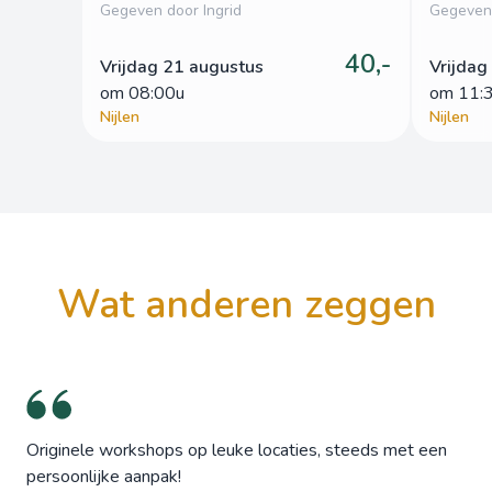
Gegeven door Ingrid
Gegeven 
40,-
Vrijdag 21 augustus
Vrijdag
om
 08:00u
om
 11:
Nijlen
Nijlen
wat anderen zeggen
Originele workshops op leuke locaties, steeds met een
persoonlijke aanpak!