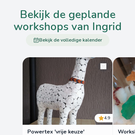
bekijk de geplande
workshops van Ingrid
Bekijk de volledige kalender
4.9
Powertex 'vrije keuze'
Worksh