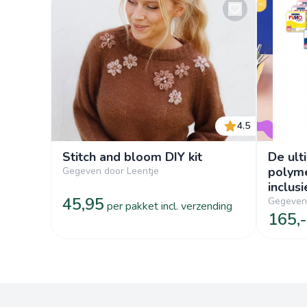
4.5
Stitch and bloom DIY kit
De ult
polyme
Gegeven door Leentje
inclus
45,95
Gegeven
per pakket incl. verzending
165,-