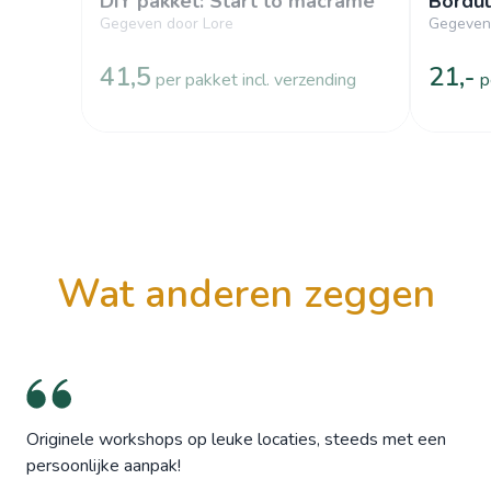
DIY pakket: Start to macramé
Borduu
Gegeven door Lore
Gegeven 
41,5
21,-
per pakket incl. verzending
p
wat anderen zeggen
Originele workshops op leuke locaties, steeds met een
persoonlijke aanpak!