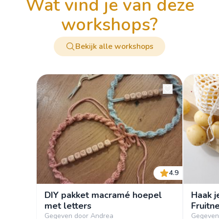
wat vind je van deze
workshops?
Bekijk alle workshops
4.9
DIY pakket macramé hoepel
Haak j
met letters
Fruitn
Gegeven door Andrea
Gegeven 