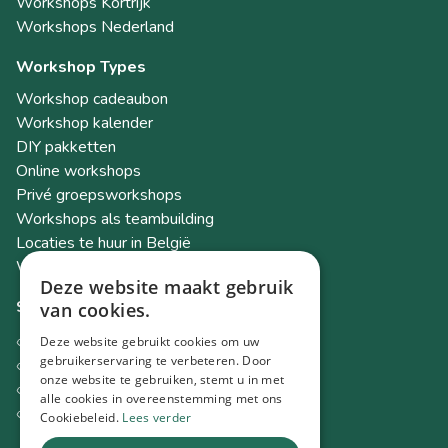
Workshops Kortrijk
Workshops Nederland
Workshop Types
Workshop cadeaubon
Workshop kalender
DIY pakketten
Online workshops
Privé groepsworkshops
Workshops als teambuilding
Locaties te huur in België
Workshop Academy
Deze website maakt gebruik
Socials
van cookies.
Instagram
Deze website gebruikt cookies om uw
gebruikerservaring te verbeteren. Door
Facebook
onze website te gebruiken, stemt u in met
TikTok
alle cookies in overeenstemming met ons
LinkedIn
Cookiebeleid.
Lees verder