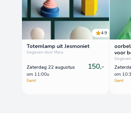
4.9
Totemlamp uit Jesmoniet
oorbel
voor b
Gegeven door Myra
Gegeven
150,-
Zaterdag 22 augustus
Zaterd
om
 11:00u
om
 10:
Gent
Gent