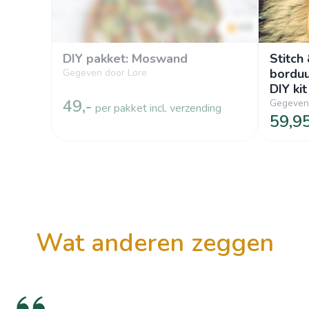
4.8
DIY pakket: Moswand
Stitch
borduu
Gegeven door Lore
DIY kit
49,-
Gegeven 
per pakket incl. verzending
59,9
wat anderen zeggen