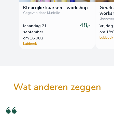
Kleurrijke kaarsen - workshop
Geurka
works
Gegeven door Murielle
Gegeven 
48,-
Maandag 21
Vrijdag
september
om
 18:
Lubbeek
om
 18:00u
Lubbeek
wat anderen zeggen