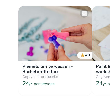
4.8
Piemels om te wassen -
Paint 
Bachelorette box
works
Gegeven door Murielle
Gegeven 
24,-
24,-
per persoon
p