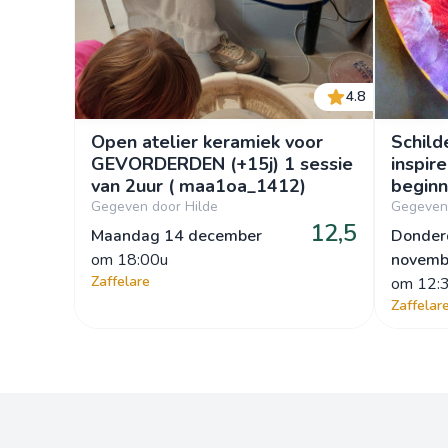
4.8
Open atelier keramiek voor
Schild
GEVORDERDEN (+15j) 1 sessie
inspir
van 2uur ( maa1oa_1412)
beginn
Paintin
Gegeven door Hilde
Gegeven 
12,5
don1e
Maandag 14 december
Donder
om
 18:00u
novemb
Zaffelare
om
 12:
Zaffelar