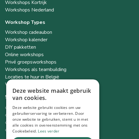
Workshops Kortrijk
Workshops Nederland
Workshop Types
Workshop cadeaubon
Workshop kalender
DIY pakketten
Online workshops
Privé groepsworkshops
Workshops als teambuilding
Locaties te huur in België
Workshop Academy
Deze website maakt gebruik
Socials
van cookies.
Instagram
Deze website gebruikt cookies om uw
Facebook
gebruikerservaring te verbeteren. Door
onze website te gebruiken, stemt u in met
TikTok
alle cookies in overeenstemming met ons
LinkedIn
Cookiebeleid.
Lees verder