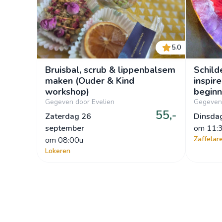
5.0
Bruisbal, scrub & lippenbalsem
Schild
maken (Ouder & Kind
inspir
workshop)
beginn
Paintin
Gegeven door Evelien
Gegeven 
55,-
din1e
Zaterdag 26
Dinsda
september
om
 11:
Zaffelar
om
 08:00u
Lokeren