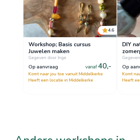
4.6
Workshop; Basis cursus
DIY na
Juwelen maken
zomer
Gegeven door Inge
Gegeven 
40,-
op aanvraag
vanaf
op aa
Komt naar jou toe vanuit Middelkerke
Komt naa
Heeft een locatie in Middelkerke
Heeft ee