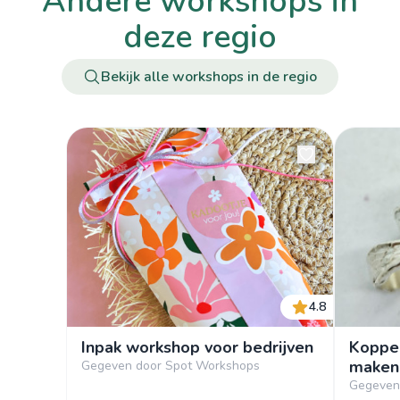
andere workshops in
deze regio
Bekijk alle workshops in de regio
4.8
Inpak workshop voor bedrijven
Koppel
maken
Gegeven door Spot Workshops
Gegeven 