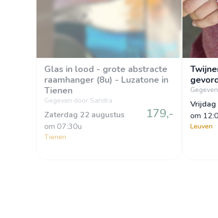
Glas in lood - grote abstracte
Twijne
raamhanger (8u) - Luzatone in
gevor
Tienen
Gegeven 
Gegeven door Sandra
Vrijdag
179,-
Zaterdag 22 augustus
om
 12:
om
 07:30u
Leuven
Tienen