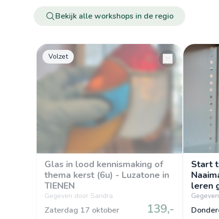
Bekijk alle workshops in de regio
Volzet
Glas in lood kennismaking of
Start 
thema kerst (6u) - Luzatone in
Naaima
TIENEN
leren 
(dond
Gegeven door Sandra
Gegeven 
139,-
Zaterdag 17 oktober
Donder