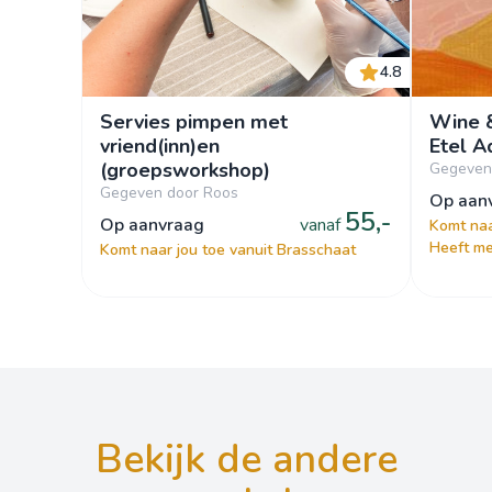
4.8
Servies pimpen met
Wine &
vriend(inn)en
Etel A
(groepsworkshop)
Gegeven 
Gegeven door Roos
op aa
55,-
op aanvraag
vanaf
Komt naa
Heeft me
Komt naar jou toe vanuit Brasschaat
bekijk de andere