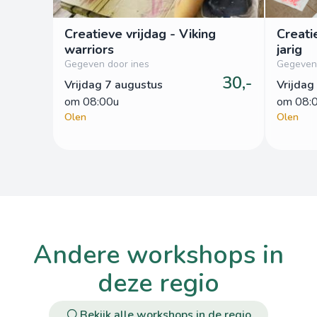
Creatieve vrijdag - Viking
Creati
warriors
jarig
Gegeven door ines
Gegeven 
30,-
Vrijdag 7 augustus
Vrijdag
om
 08:00u
om
 08:
Olen
Olen
andere workshops in
deze regio
Bekijk alle workshops in de regio