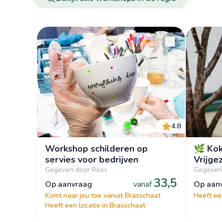
4.8
Workshop schilderen op
🌿 Ko
servies voor bedrijven
Vrijge
Gegeven door Roos
Gegeven 
33,5
op aanvraag
vanaf
op aa
Komt naar jou toe vanuit Brasschaat
Heeft ee
Heeft een locatie in Brasschaat