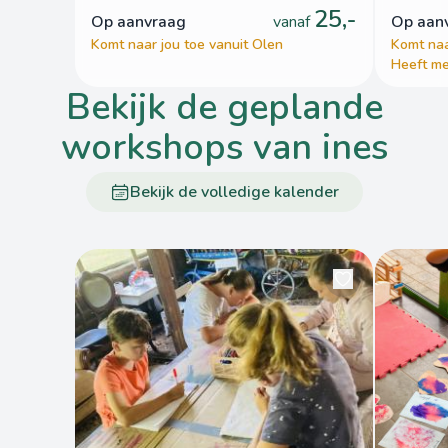
25,-
op aanvraag
vanaf
op aa
Komt naar jou toe vanuit Olen
Komt naa
Heeft me
bekijk de geplande
workshops van ines
Bekijk de volledige kalender