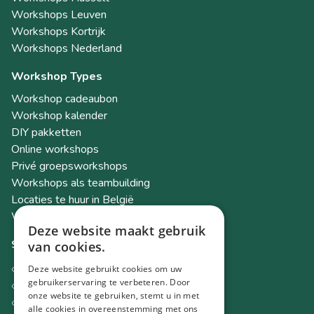
Workshops Leuven
Workshops Kortrijk
Workshops Nederland
Workshop Types
Workshop cadeaubon
Workshop kalender
DIY pakketten
Online workshops
Privé groepsworkshops
Workshops als teambuilding
Locaties te huur in België
Workshop Academy
Deze website maakt gebruik
Socials
van cookies.
Instagram
Deze website gebruikt cookies om uw
Facebook
gebruikerservaring te verbeteren. Door
onze website te gebruiken, stemt u in met
TikTok
alle cookies in overeenstemming met ons