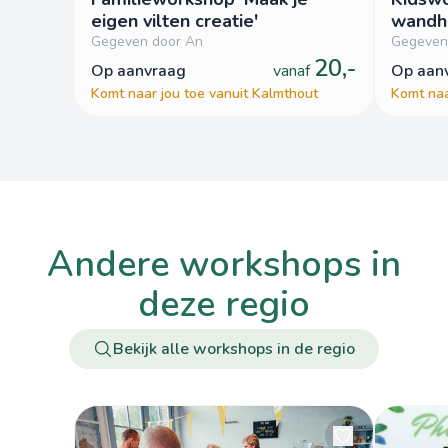
eigen vilten creatie'
wandh
Gegeven door An
Gegeven
20,-
op aanvraag
vanaf
op aa
Komt naar jou toe vanuit Kalmthout
Komt naa
andere workshops in
deze regio
Bekijk alle workshops in de regio