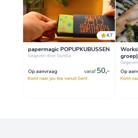
4.7
papermagic POPUPKUBUSSEN
Worksh
groep)
Gegeven door Gunilla
Gegeven
50,-
op aanvraag
vanaf
op aa
Komt naar jou toe vanuit Gent
Komt naa