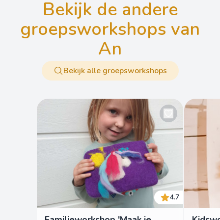
bekijk de andere
groepsworkshops van
An
Bekijk alle groepsworkshops
4.7
Familieworkshop 'Maak je
Kidswo