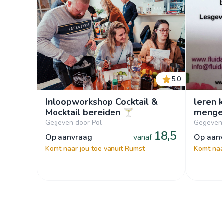
5.0
Inloopworkshop Cocktail &
leren 
Mocktail bereiden 🍸
meng
Gegeven door Pol
Gegeven 
18,5
op aanvraag
vanaf
op aa
Komt naar jou toe vanuit Rumst
Komt naa