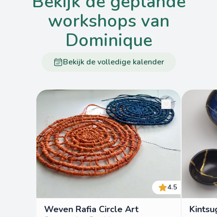
bekijk de geplande
workshops van
Dominique
Bekijk de volledige kalender
4.5
Weven Rafia Circle Art
Kintsu