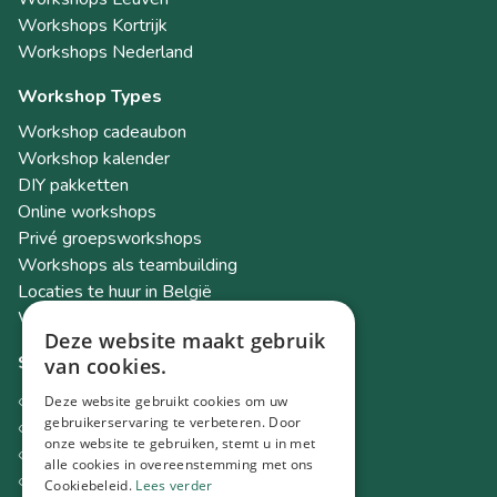
Workshops Kortrijk
Workshops Nederland
Workshop Types
Workshop cadeaubon
Workshop kalender
DIY pakketten
Online workshops
Privé groepsworkshops
Workshops als teambuilding
Locaties te huur in België
Workshop Academy
Deze website maakt gebruik
Socials
van cookies.
Instagram
Deze website gebruikt cookies om uw
gebruikerservaring te verbeteren. Door
Facebook
onze website te gebruiken, stemt u in met
TikTok
alle cookies in overeenstemming met ons
LinkedIn
Cookiebeleid.
Lees verder