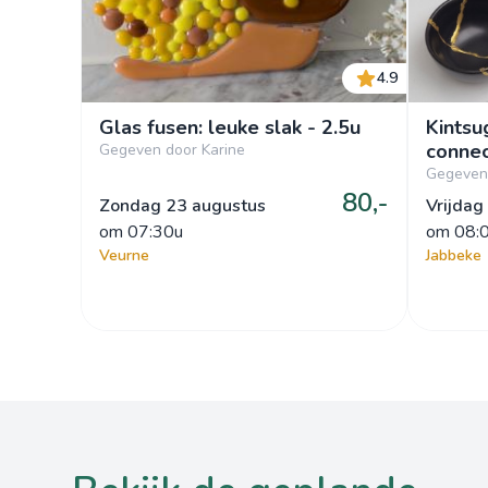
4.9
Glas fusen: leuke slak - 2.5u
Kintsu
connec
Gegeven door Karine
Gegeven
80,-
Zondag 23 augustus
Vrijdag
om
 07:30u
om
 08:
Veurne
Jabbeke