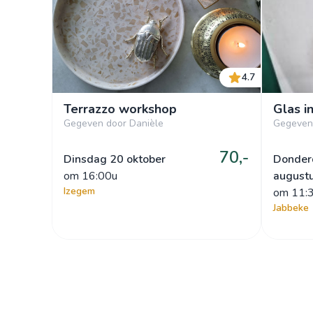
4.7
Terrazzo workshop
Glas i
Gegeven door Danièle
Gegeven
70,-
Dinsdag 20 oktober
Donder
om
 16:00u
august
Izegem
om
 11:
Jabbeke