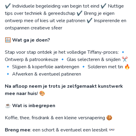
✔️ Individuele begeleiding van begin tot eind ✔️ Nuttige
tips over techniek & gereedschap ✔️ Breng je eigen
ontwerp mee of kies uit vele patronen ✔️ Inspirerende en
ontspannen creatieve sfeer
🪟
Wat ga je doen?
Stap voor stap ontdek je het volledige Tiffany-proces: 🔹
Ontwerp & patroonkeuze 🔹 Glas selecteren & snijden ✂️
🔹 Slijpen & koperfolie aanbrengen 🔹 Solderen met tin 🔥
🔹 Afwerken & eventueel patineren
Na afloop neem je trots je zelfgemaakt kunstwerk
mee naar huis
! 🎨
☕
Wat is inbegrepen
Koffie, thee, frisdrank & een kleine versnapering 🍪
Breng mee
: een schort & eventueel een leesbril 👓