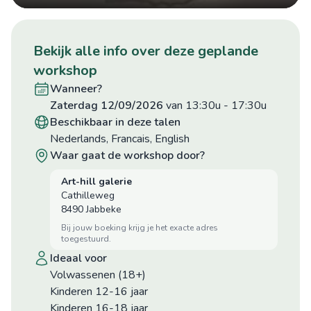
12
Play
Mute
Ente
fulls
bekijk alle info over deze geplande
workshop
wanneer?
zaterdag 12/09/2026
van 13:30u
-
17:30u
beschikbaar in deze talen
Nederlands, Francais, English
waar gaat de workshop door?
Art-hill galerie
Cathilleweg
8490 Jabbeke
bij jouw boeking krijg je het exacte adres
toegestuurd.
ideaal voor
Volwassenen (18+)
Kinderen 12-16 jaar
Kinderen 16-18 jaar