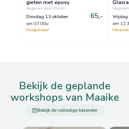
gieten met epoxy
Glasr
Gegeven door Dorien
Gegeven
65,-
Dinsdag 13 oktober
Vrijdag
om
 07:00u
om
 12:
Hoogstraten
Herental
bekijk de geplande
workshops van Maaike
Bekijk de volledige kalender