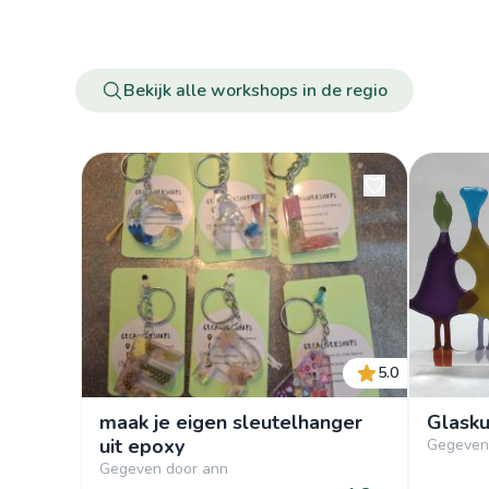
Bekijk alle workshops in de regio
5.0
maak je eigen sleutelhanger
Glask
uit epoxy
Gegeven
Gegeven door ann