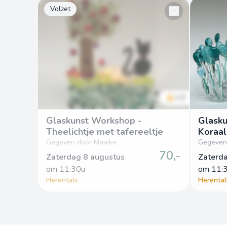
Volzet
4.8
Glaskunst Workshop -
Glasku
Theelichtje met tafereeltje
Koraal
Gegeven door Maaike
Gegeven
70,-
Zaterdag 8 augustus
Zaterd
om
 11:30u
om
 11:
Herentals
Herental