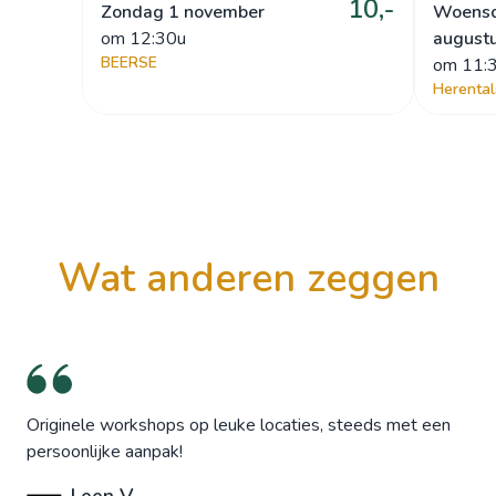
10,-
Zondag 1 november
Woens
om
 12:30u
august
BEERSE
om
 11:
Herental
wat anderen zeggen
Originele workshops op leuke locaties, steeds met een
persoonlijke aanpak!
Leen V.