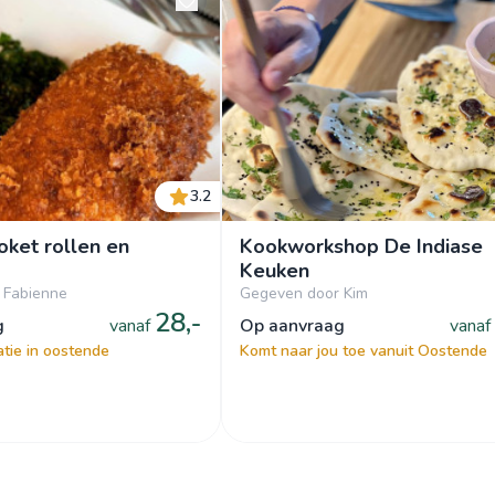
3.2
oket rollen en
Kookworkshop De Indiase
Keuken
 Fabienne
Gegeven door Kim
28,-
g
vanaf
op aanvraag
vanaf
atie in oostende
Komt naar jou toe vanuit Oostende