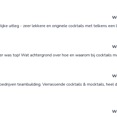
Wo
jke uitleg - zeer lekkere en originele cocktails met telkens een le
Wo
er was top! Wat achtergrond over hoe en waarom bij cocktails m
Wo
edrijven teambuilding. Verrassende cocktails & mocktails, heel d
Wo