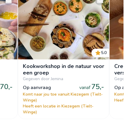
5.0
Kookworkshop in de natuur voor
Creati
een groep
versier
Gegeven door Jemina
Gegeven d
70,-
75,-
op aanvraag
vanaf
op aan
Komt naar jou toe vanuit Kiezegem (Tielt-
Komt naar
Winge)
Heeft een
Heeft een locatie in Kiezegem (Tielt-
Winge)