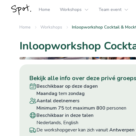
Home
Workshops
Team event
Home
Workshops
Inloopworkshop Cocktail & Mockt
Inloopworkshop Cockta
bekijk alle info over deze privé gro
beschikbaar op deze dagen
maandag
tem
zondag
aantal deelnemers
minimum 75
tot
maximum 800
personen
beschikbaar in deze talen
Nederlands, English
De workshopgever kan zich vanuit
Antwerpen