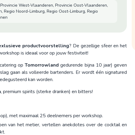
 Provincie West-Vlaanderen, Provincie Oost-Vlaanderen,
n, Regio Noord-Limburg, Regio Oost-Limburg, Regio
nnen
exlusieve productvoorstelling
? De gezellige sfeer en het
workshop is ideaal voor op jouw festiviteit!
lcatering op
Tomorrowland
gedurende bijna 10 jaar) geven
e slag gaan als volleerde bartenders. Er wordt één signatured
t gedegusteerd kan worden.
n
, premium spirits (sterke dranken) en bitters!
hop), met maximaal 25 deelnemers per workshop.
en van het metier, vertellen anekdotes over de cocktail en
kt.