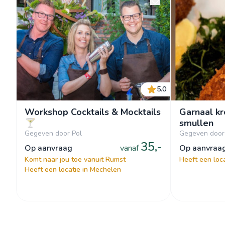
5.0
Workshop Cocktails & Mocktails
Garnaal kr
🍸
smullen
Gegeven door Pol
Gegeven door
35,-
op aanvraag
vanaf
op aanvraa
Komt naar jou toe vanuit Rumst
Heeft een loc
Heeft een locatie in Mechelen