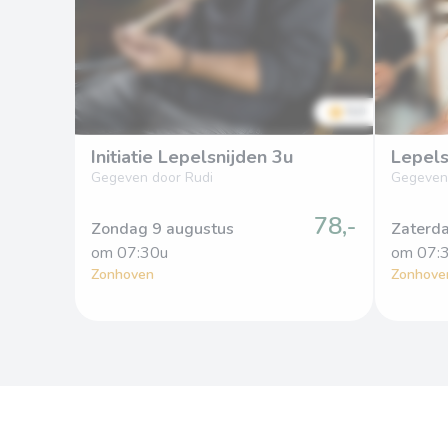
5.0
Initiatie Lepelsnijden 3u
Lepel
Gegeven door Rudi
Gegeven
78,-
Zondag 9 augustus
Zaterd
om
 07:30u
om
 07:
Zonhoven
Zonhove