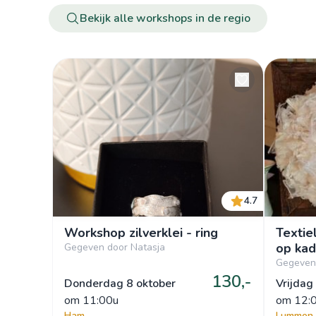
Bekijk alle workshops in de regio
4.7
Workshop zilverklei - ring
Textie
op kad
Gegeven door Natasja
Gegeven 
130,-
Donderdag 8 oktober
Vrijdag
om
 11:00u
om
 12:
Ham
Lummen