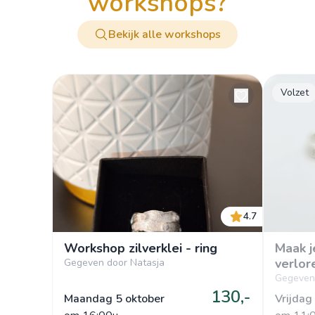
workshops?
Bekijk alle workshops
Volzet
4.7
Workshop zilverklei - ring
Maak j
verlor
Gegeven door Natasja
Gegeven 
130,-
Maandag 5 oktober
Vrijdag