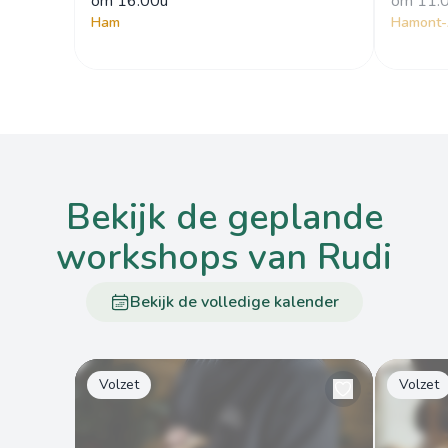
om
 16:00u
om
 11:
Ham
Hamont-
bekijk de geplande
workshops van Rudi
Bekijk de volledige kalender
Volzet
Volzet