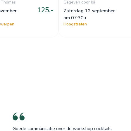
r Thomas
Gegeven door Ibi
125,-
ovember
Zaterdag 12 september
om
 07:30u
twerpen
Hoogstraten
Goede communicatie over de workshop cocktails