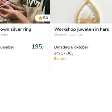
5.0
own silver ring
Workshop juwelen in hars
 Sara
Gegeven door Els
195,-
ovember
Dinsdag 6 oktober
om
 17:00u
Bornem