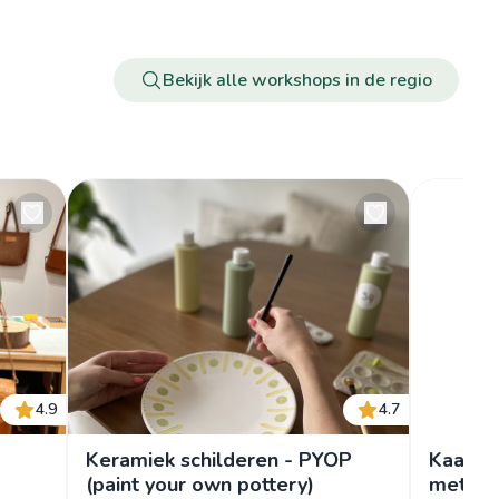
Bekijk alle workshops in de regio
4.9
4.7
Keramiek schilderen - PYOP
Kaartj
(paint your own pottery)
met Em