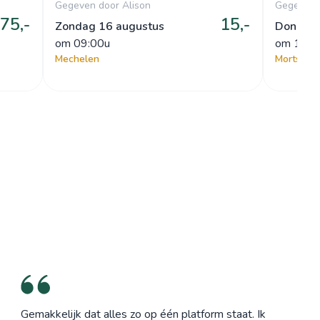
Gegeven door Alison
Gegeven 
75,-
15,-
Zondag 16 augustus
Donderd
om
 09:00u
om
 17:0
Mechelen
Mortsel
Gemakkelijk dat alles zo op één platform staat. Ik