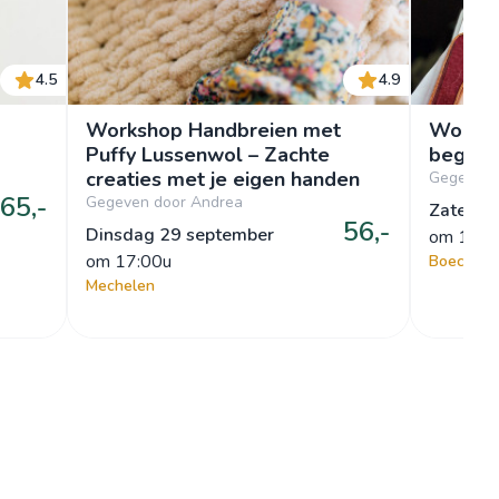
4.5
4.9
Workshop Handbreien met
Worksh
Puffy Lussenwol – Zachte
beginn
creaties met je eigen handen
Gegeven 
65,-
Gegeven door Andrea
Zaterda
56,-
Dinsdag 29 september
om
 11:0
om
 17:00u
Boechout
Mechelen