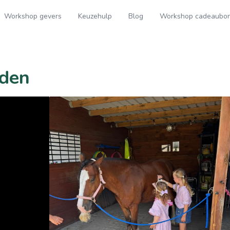
Workshop gevers
Keuzehulp
Blog
Workshop cadeaubo
rden