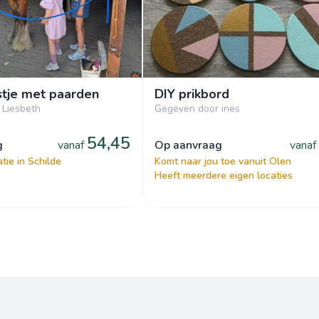
stje met paarden
DIY prikbord
 Liesbeth
Gegeven door ines
54,45
g
vanaf
op aanvraag
vanaf
tie in Schilde
Komt naar jou toe vanuit Olen
Heeft meerdere eigen locaties