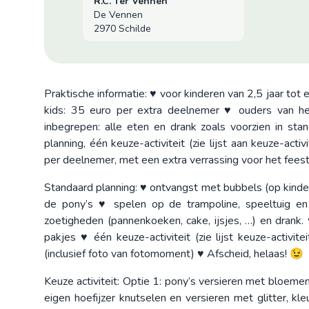
R.C. Ter Vennen
De Vennen
2970 Schilde
Praktische informatie: ♥ voor kinderen van 2,5 jaar to
kids: 35 euro per extra deelnemer ♥ ouders van he
inbegrepen: alle eten en drank zoals voorzien in stand
planning, één keuze-activiteit (zie lijst aan keuze-act
per deelnemer, met een extra verrassing voor het fees
Standaard planning: ♥ ontvangst met bubbels (op kind
de pony’s ♥ spelen op de trampoline, speeltuig en 
zoetigheden (pannenkoeken, cake, ijsjes, …) en dran
pakjes ♥ één keuze-activiteit (zie lijst keuze-activi
(inclusief foto van fotomoment) ♥ Afscheid, helaas! 😉
Keuze activiteit: Optie 1: pony’s versieren met bloemen 
eigen hoefijzer knutselen en versieren met glitter, kl