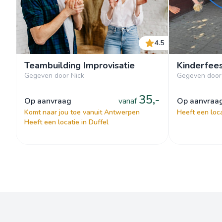
4.5
Teambuilding Improvisatie
Kinderfee
Gegeven door Nick
Gegeven door
35,-
op aanvraag
vanaf
op aanvraa
Komt naar jou toe vanuit Antwerpen
Heeft een loca
Heeft een locatie in Duffel