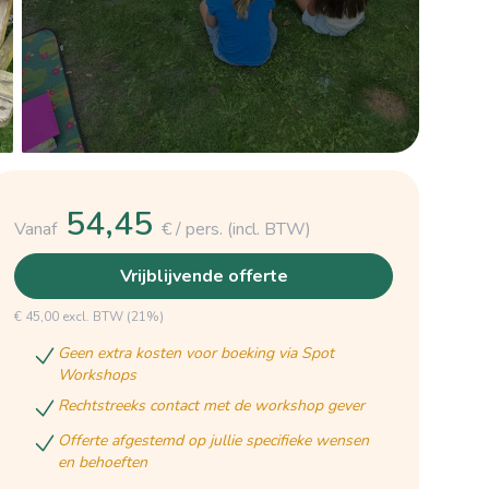
54,45
Vanaf
€ / pers.
(incl. BTW)
vrijblijvende offerte
€ 45,00 excl. BTW (21%)
geen extra kosten voor boeking via Spot
Workshops
rechtstreeks contact met de workshop gever
offerte afgestemd op jullie specifieke wensen
en behoeften