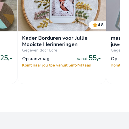
4.8
Kader Borduren voor Jullie
maak je
Mooiste Herinneringen
juwele
Gegeven door Lore
Gegeven d
25,-
55,-
op aanvraag
vanaf
op aan
Komt naar jou toe vanuit Sint-Niklaas
Komt naar