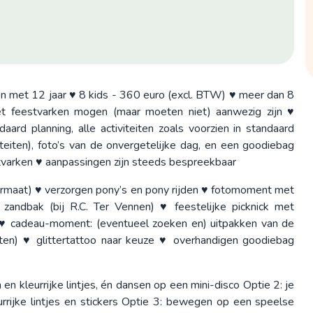
t en met 12 jaar ♥ 8 kids - 360 euro (excl. BTW) ♥ meer dan 8
t feestvarken mogen (maar moeten niet) aanwezig zijn ♥
aard planning, alle activiteiten zoals voorzien in standaard
iviteiten), foto’s van de onvergetelijke dag, en een goodiebag
tvarken ♥ aanpassingen zijn steeds bespreekbaar
ermaat) ♥ verzorgen pony’s en pony rijden ♥ fotomoment met
zandbak (bij R.C. Ter Vennen) ♥ feestelijke picknick met
k. ♥ cadeau-moment: (eventueel zoeken en) uitpakken van de
teiten) ♥ glittertattoo naar keuze ♥ overhandigen goodiebag
en kleurrijke lintjes, én dansen op een mini-disco Optie 2: je
eurrijke lintjes en stickers Optie 3: bewegen op een speelse