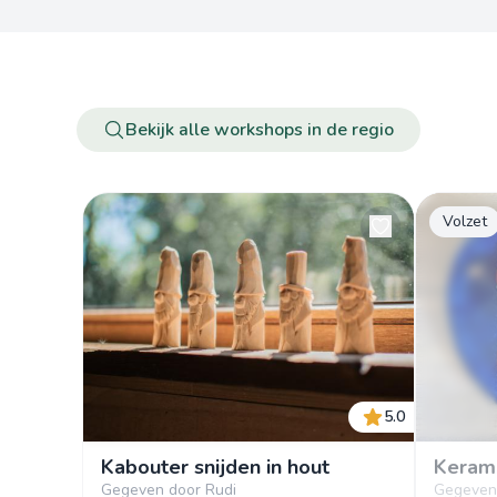
Bekijk alle workshops in de regio
Volzet
5.0
Kabouter snijden in hout
Kerami
Gegeven door Rudi
Gegeven