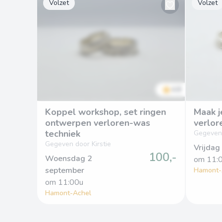
Volzet
Volzet
4.8
Koppel workshop, set ringen
Maak j
ontwerpen verloren-was
verlor
techniek
Gegeven 
Gegeven door Kirstie
Vrijdag
100,-
Woensdag 2
om
 11:
september
Hamont-
om
 11:00u
Hamont-Achel