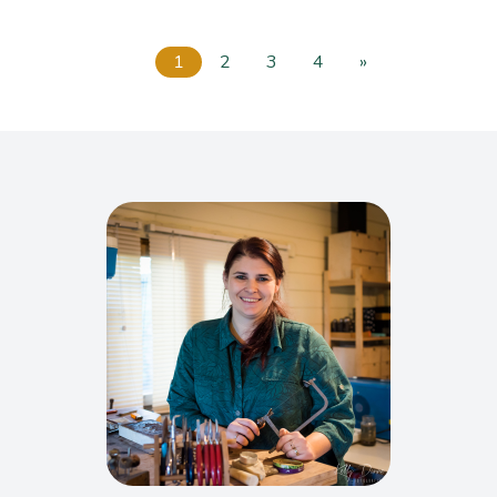
1
2
3
4
»