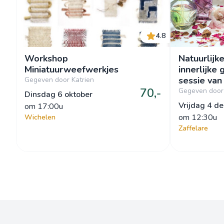
4.8
Workshop
Natuurlijk
Miniatuurweefwerkjes
innerlijke 
Gegeven door Katrien
70,-
Gegeven door
Dinsdag 6 oktober
Vrijdag 4 d
om
 17:00u
om
 12:30u
Wichelen
Zaffelare