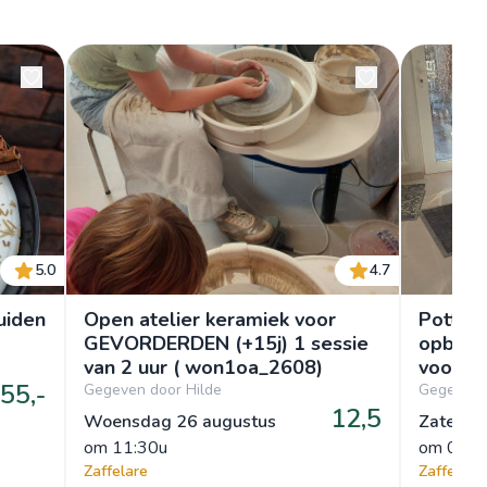
5.0
4.7
uiden
Open atelier keramiek voor
Pottend
GEVORDERDEN (+15j) 1 sessie
opbouw
van 2 uur ( won1oa_2608)
voor be
55,-
1sessie
Gegeven door Hilde
Gegeven 
12,5
zav1kv
Woensdag 26 augustus
Zaterda
om
 11:30u
om
 08:3
Zaffelare
Zaffelare