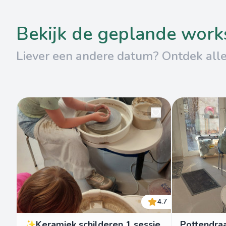
bekijk de geplande wor
Liever een andere datum? Ontdek all
4.7
✨Keramiek schilderen 1 sessie
Pottendraa