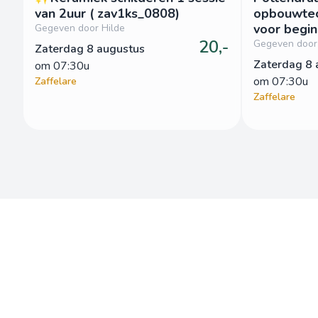
van 2uur ( zav1ks_0808)
opbouwtec
voor begin
Gegeven door Hilde
20,-
1sessie van
Gegeven door
Zaterdag 8 augustus
zav1kv_08
Zaterdag 8 
om
 07:30u
om
 07:30u
Zaffelare
Zaffelare