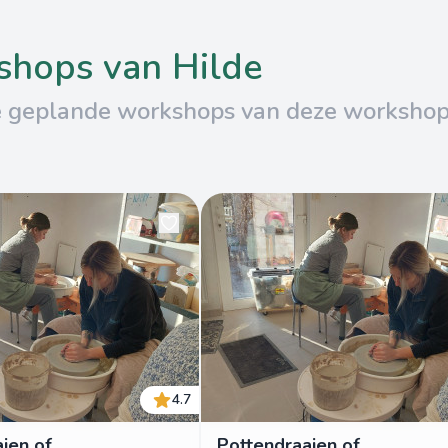
kshops van Hilde
e geplande workshops van deze worksho
4.7
ien of
Pottendraaien of