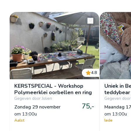
4.8
KERSTSPECIAL - Workshop
Uniek in Be
Polymeerklei oorbellen en ring
teddybear
Gegeven door Jolien
Gegeven door 
75,-
Zondag 29 november
Maandag 17
om
 13:00u
om
 13:00u
Aalst
lede