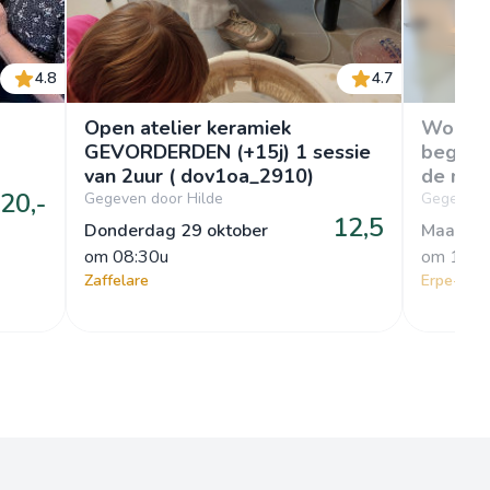
4.8
4.7
Open atelier keramiek
Worksh
GEVORDERDEN (+15j) 1 sessie
beginn
van 2uur ( dov1oa_2910)
de naa
20,-
Gegeven door Hilde
Gegeven 
12,5
Donderdag 29 oktober
Maandag
om
 08:30u
om
 16:0
Zaffelare
Erpe-Mer