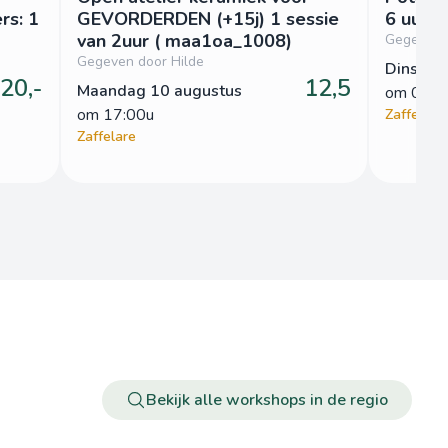
rs: 1
GEVORDERDEN (+15j) 1 sessie
6 uur (
van 2uur ( maa1oa_1008)
Gegeven 
Gegeven door Hilde
Dinsdag
20,-
12,5
Maandag 10 augustus
om
 07:3
om
 17:00u
Zaffelare
Zaffelare
Bekijk alle workshops in de regio