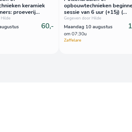
hnieken keramiek
opbouwtechnieken beginne
ners: proeverij
sessie van 6 uur (+15j) (
 2 uur (+15j) (
mad1kv_1008)
 Hilde
Gegeven door Hilde
60,-
1
08)
augustus
Maandag 10 augustus
om
 07:30u
Zaffelare