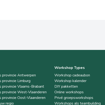
Workshop Types
 provincie Antwerpen
Workshop cadeaubon
 provincie Limburg
Workshop kalender
 provincie Vlaams-Brabant
DIY pakketten
 provincie West-Vlaanderen
Online workshops
 provincie Oost-Vlaanderen
Privé groepsworkshops
ouw regio
Workshops als teambuilding