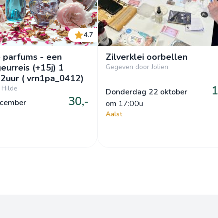
4.7
e parfums - een
Zilverklei oorbellen
geurreis (+15j) 1
Gegeven door Jolien
sessie van 2uur ( vrn1pa_0412)
1
 Hilde
Donderdag 22 oktober
30,-
ecember
om
 17:00u
Aalst