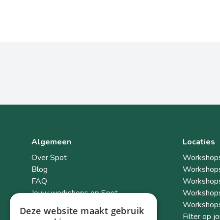
Algemeen
Locaties
Over Spot
Workshops
Blog
Workshops
FAQ
Workshops
Jouw workshops op Spot
Workshops
Salino (partner) voor uw event
Workshops
Deze website maakt gebruik
Geef feedback
Filter op j