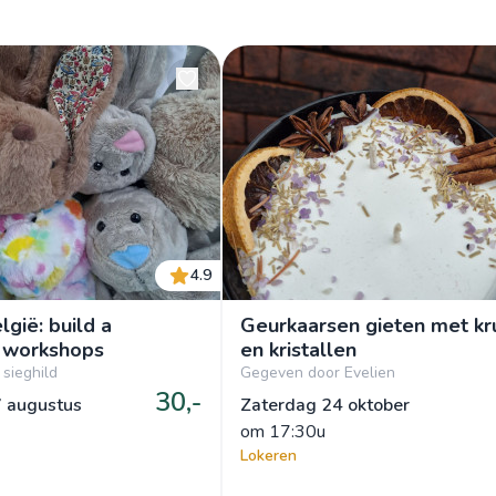
4.9
lgië: build a
Geurkaarsen gieten met kr
 workshops
en kristallen
sieghild
Gegeven door Evelien
30,-
 augustus
Zaterdag 24 oktober
om
 17:30u
Lokeren