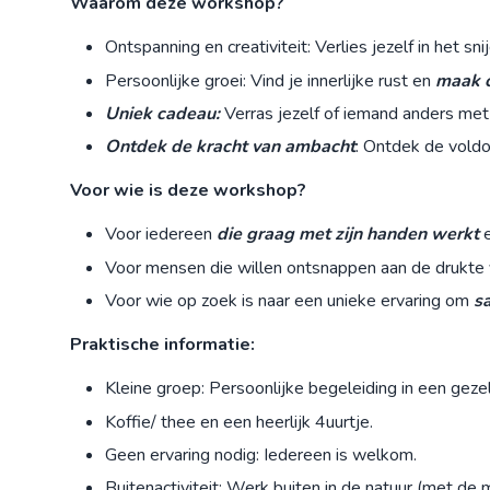
Waarom deze workshop?
Ontspanning en creativiteit: Verlies jezelf in het sni
Persoonlijke groei: Vind je innerlijke rust en
maak c
Uniek cadeau:
Verras jezelf of iemand anders met 
Ontdek de kracht van ambacht
: Ontdek de voldo
Voor wie is deze workshop?
Voor iedereen
die graag met zijn handen werkt
e
Voor mensen die willen ontsnappen aan de drukte
Voor wie op zoek is naar een unieke ervaring om
s
Praktische informatie:
Kleine groep: Persoonlijke begeleiding in een gezel
Koffie/ thee en een heerlijk 4uurtje.
Geen ervaring nodig: Iedereen is welkom.
Buitenactiviteit: Werk buiten in de natuur (met de