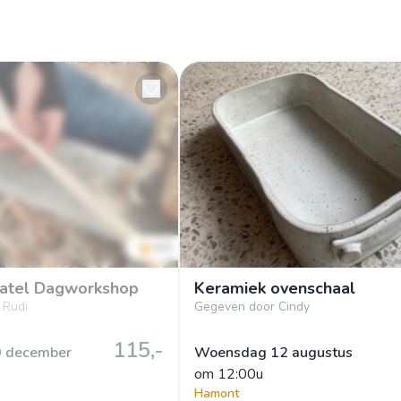
5.0
atel Dagworkshop
Keramiek ovenschaal
 Rudi
Gegeven door Cindy
115,-
9 december
Woensdag 12 augustus
om
 12:00u
Hamont