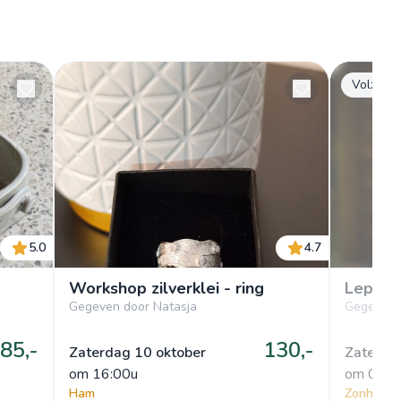
Volzet
5.0
4.7
Workshop zilverklei - ring
Lepels
Gegeven door Natasja
Gegeven 
85,-
130,-
Zaterdag 10 oktober
Zaterda
om
 16:00u
om
 07:3
Ham
Zonhoven