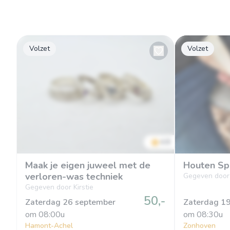
Volzet
Volzet
4.8
Maak je eigen juweel met de
Houten Sp
verloren-was techniek
Gegeven door
Gegeven door Kirstie
50,-
Zaterdag 26 september
Zaterdag 1
om
 08:00u
om
 08:30u
Hamont-Achel
Zonhoven