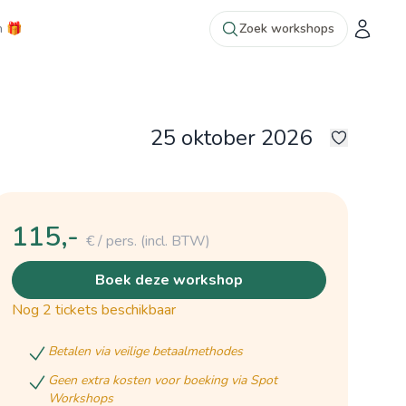
n 🎁
Zoek workshops
25 oktober 2026
(c)2025 Atelier Jamaer
10
115,-
€ / pers.
(incl. BTW)
boek deze workshop
nog 2 tickets beschikbaar
betalen via veilige betaalmethodes
geen extra kosten voor boeking via Spot
Workshops