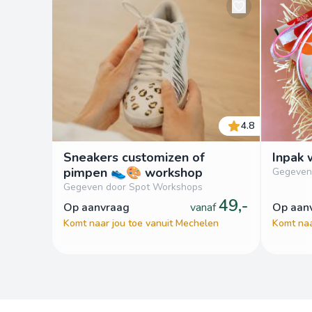
4.8
Sneakers customizen of
Inpak 
pimpen 👟🎨 workshop
Gegeven
Gegeven door Spot Workshops
49,-
op aanvraag
vanaf
op aa
Komt naar jou toe vanuit Mechelen
Komt naa