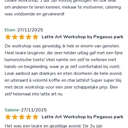
Leuke workshop, 3 uur zijn voorbij gevlogen, en ook leuk
om anderen te leren kennen, mekaar te motiveren, catering
was voldoende en gevarieerd!
Ellen
27/11/2025
•
Latte Art Workshop by Pegasus park
De workshop was geweldig, ik heb er enorm van genoten.
Heel leuke lesgever, die zeer helder uitlag gaf met een fijne
humoristische toets! Veel ruimte om zelf te oefenen met
hands-on begeleiding, waar je je zelf comfortabel bij voelt.
Leuk aanbod aan drankjes en eten doorheen de hele avond,
en uiteraard à volonté koffie en chai lattés!! Super super blij
met deze workshop voor een zeer schappelijke prijs. Ben
zelf helemaal into latte art nu.
Sabine
27/11/2025
•
Latte Art Workshop by Pegasus park
Het was een leuke en gezellige avond. De 3u zijn