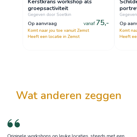
Kerstkrans workshop als
Schild
groepsactiviteit
portre
Gegeven door Soetkin
Gegeven 
75,-
op aanvraag
vanaf
op aa
Komt naar jou toe vanuit Zemst
Komt naa
Heeft een locatie in Zemst
Heeft ee
wat anderen zeggen
Originele workshops op leuke locaties, steeds met een