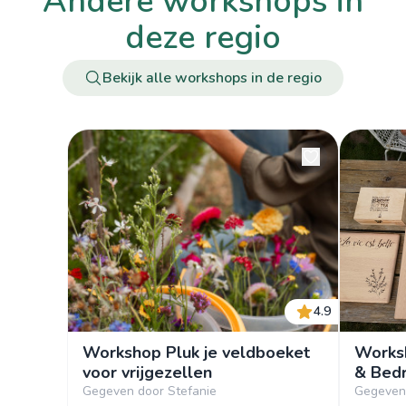
andere workshops in
deze regio
Bekijk alle workshops in de regio
4.9
Workshop Pluk je veldboeket
Works
voor vrijgezellen
& Bedr
Gegeven door Stefanie
Gegeven