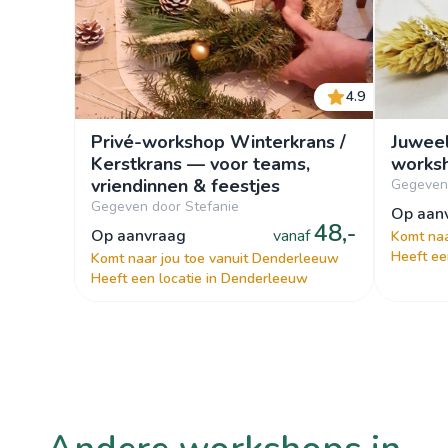
4.9
Privé-workshop Winterkrans /
Juweel
Kerstkrans — voor teams,
worksh
vriendinnen & feestjes
Gegeven 
Gegeven door Stefanie
op aa
48,-
op aanvraag
vanaf
Komt naa
Heeft ee
Komt naar jou toe vanuit Denderleeuw
Heeft een locatie in Denderleeuw