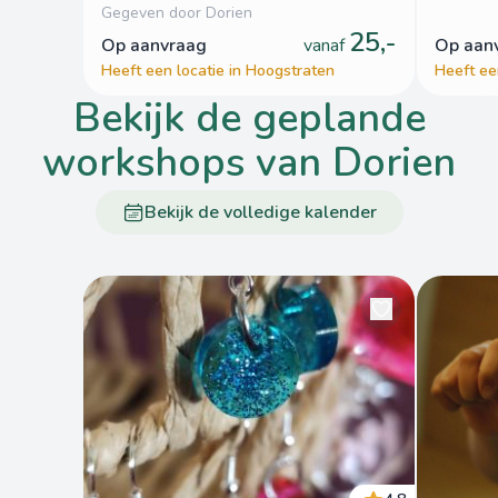
Gegeven door Dorien
25,-
op aanvraag
vanaf
op aa
Heeft een locatie in Hoogstraten
Heeft ee
bekijk de geplande
workshops van Dorien
Bekijk de volledige kalender