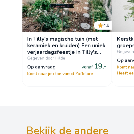
4.8
In Tilly's magische tuin (met
Kerstk
keramiek en kruiden) Een uniek
groeps
verjaardagsfeestje in Tilly's
Gegeven 
Academie voor Creatieve
Gegeven door Hilde
op aa
19,-
Kunsten
op aanvraag
vanaf
Komt naa
Heeft ee
Komt naar jou toe vanuit Zaffelare
bekijk de andere