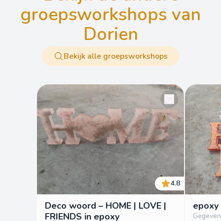
groepsworkshops van
Dorien
Bekijk alle groepsworkshops
4.8
Deco woord – HOME | LOVE |
epoxy
FRIENDS in epoxy
Gegeven