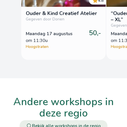
4.8
Ouder & Kind Creatief Atelier
“Ouder
– XL”
Gegeven door Dorien
Gegeven
50,-
Maandag 17 augustus
Maanda
om
 11:30u
om
 11:
Hoogstraten
Hoogstr
andere workshops in
deze regio
Bekijk alle workshops in de regio