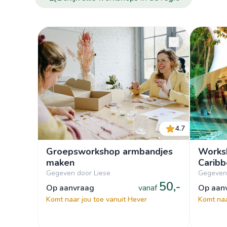
4.7
Groepsworkshop armbandjes
Worksh
maken
Carib
Gegeven door Liese
Gegeven
50,-
op aanvraag
vanaf
op aa
Komt naar jou toe vanuit Hever
Komt naa