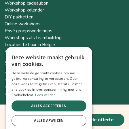
Workshop cadeaubon
Workshop kalender
DIY pakketten
Online workshops
Privé groepsworkshops
Workshops als teambuilding
Locaties te huur in België
Workshop Academy
Deze website maakt gebruik
Socials
van cookies.
Instagram
Deze website gebruikt cookies om uw
Facebook
gebruikerservaring te verbeteren. Door
onze website te gebruiken, stemt u in met
TikTok
alle cookies in overeenstemming met ons
LinkedIn
Cookiebeleid.
Lees verder
ALLES ACCEPTEREN
100,-
© 2026 Spot Workshops
vrijblijvende offerte
ALLES AFWIJZEN
Vanaf
€ / pers.
Lowta BV
BE0726603244