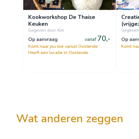
Kookworkshop De Thaise
Creati
Keuken
(vrijg
Gegeven door Kim
Gegeven
70,-
op aanvraag
vanaf
op aa
Komt naar jou toe vanuit Oostende
Komt naa
Heeft een locatie in Oostende
wat anderen zeggen