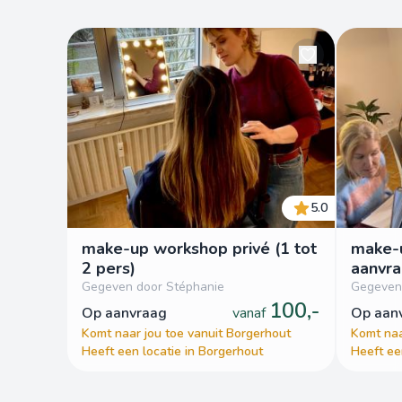
5.0
make-up workshop privé (1 tot
make-
2 pers)
aanvra
Gegeven door Stéphanie
Gegeven
100,-
op aanvraag
vanaf
op aa
Komt naar jou toe vanuit Borgerhout
Komt naa
Heeft een locatie in Borgerhout
Heeft ee