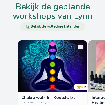
bekijk de geplande
workshops van Lynn
Bekijk de volledige kalender
4.9
Chakra walk 5 - Keelchakra
Intuït
Healin
Gegeven door Lynn