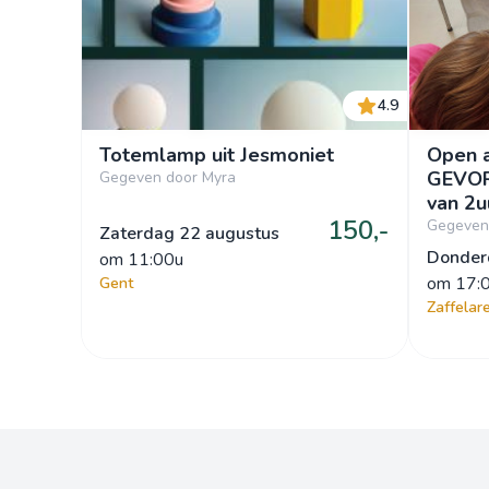
4.9
Totemlamp uit Jesmoniet
Open a
GEVOR
Gegeven door Myra
va
150,-
Gegeven 
Zaterdag 22 augustus
Donder
om
 11:00u
om
 17:
Gent
Zaffelar