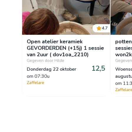
4.7
Open atelier keramiek
potten
GEVORDERDEN (+15j) 1 sessie
sessie
van 2uur ( dov1oa_2210)
won2k
Gegeven door Hilde
Gegeven 
12,5
Donderdag 22 oktober
Woens
om
 07:30u
august
Zaffelare
om
 11:
Zaffelar