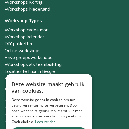
Workshops Kortrijk
Workshops Nederland
Workshop Types
Workshop cadeaubon
Workshop kalender
DIY pakketten
Online workshops
Privé groepsworkshops
Workshops als teambuilding
Locaties te huur in België
Workshop Academy
Deze website maakt gebruik
Socials
van cookies.
Instagram
Deze website gebruikt cookies om uw
Facebook
gebruikerservaring te verbeteren. Door
onze website te gebruiken, stemt u in met
TikTok
alle cookies in overeenstemming met ons
LinkedIn
Cookiebeleid.
Lees verder