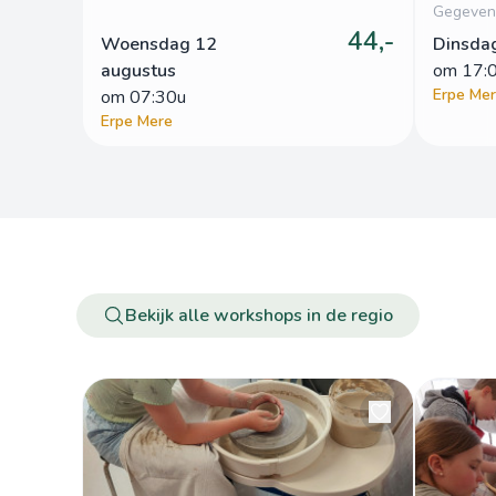
Gegeven
44,-
Woensdag 12
Dinsda
augustus
om
 17:
Erpe Me
om
 07:30u
Erpe Mere
Bekijk alle workshops in de regio