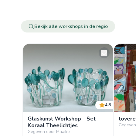
Bekijk alle workshops in de regio
4.8
Glaskunst Workshop - Set
tovere
Koraal Theelichtjes
Gegeven
Gegeven door Maaike