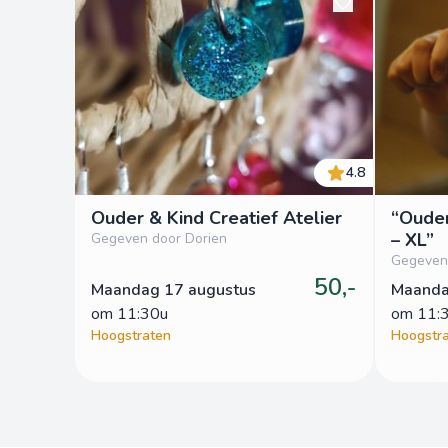
4.8
Ouder & Kind Creatief Atelier
“Ouder
– XL”
Gegeven door Dorien
Gegeven
50,-
Maandag 17 augustus
Maanda
om
 11:30u
om
 11:
Hoogstraten
Hoogstr