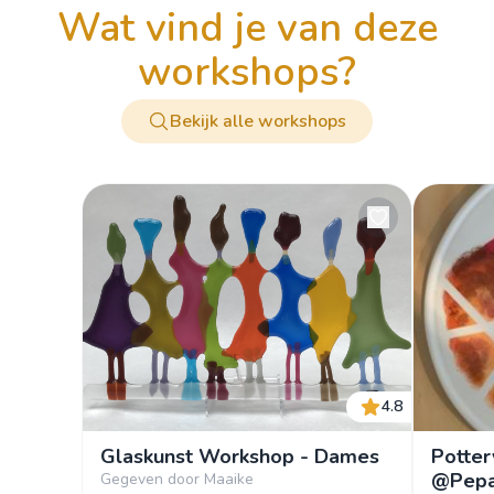
wat vind je van deze
workshops?
Bekijk alle workshops
4.8
Glaskunst Workshop - Dames
Potter
@Pepa
Gegeven door Maaike