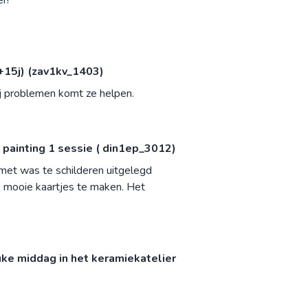
+15j) (zav1kv_1403)
Bij problemen komt ze helpen.
painting 1 sessie ( din1ep_3012)
m met was te schilderen uitgelegd
ele mooie kaartjes te maken. Het
ke middag in het keramiekatelier