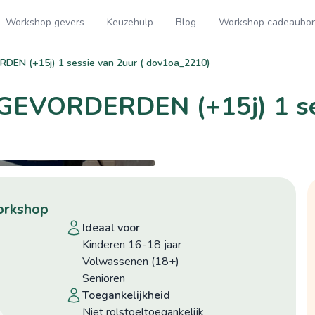
Workshop gevers
Keuzehulp
Blog
Workshop cadeaubo
DEN (+15j) 1 sessie van 2uur ( dov1oa_2210)
k GEVORDERDEN (+15j) 1 se
©hilde Boone
©hilde Boone
workshop
ideaal voor
Kinderen 16-18 jaar
Volwassenen (18+)
Senioren
toegankelijkheid
niet rolstoeltoegankelijk