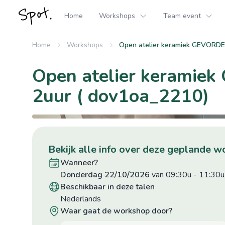
Home
Workshops
Team event
Home
Workshops
Open atelier keramiek GEVORDER
Open atelier keramie
2uur ( dov1oa_2210)
©hilde Boone
bekijk alle info over deze geplande 
wanneer?
donderdag 22/10/2026
van 09:30u
-
11:30u
beschikbaar in deze talen
Nederlands
waar gaat de workshop door?