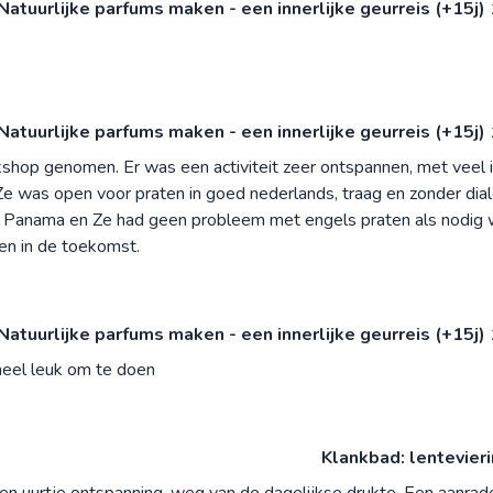
Natuurlijke parfums maken - een innerlijke geurreis (+15j)
Natuurlijke parfums maken - een innerlijke geurreis (+15j)
rkshop genomen. Er was een activiteit zeer ontspannen, met veel i
Ze was open voor praten in goed nederlands, traag en zonder dial
it Panama en Ze had geen probleem met engels praten als nodig 
n in de toekomst.
Natuurlijke parfums maken - een innerlijke geurreis (+15j)
heel leuk om te doen
Klankbad: lentevier
een uurtje ontspanning, weg van de dagelijkse drukte. Een aanrade