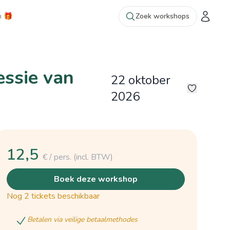
n 🎁
Zoek workshops
ssie van
22 oktober
2026
©hilde Boone
9
©hilde Boone
12,5
€ / pers.
(incl. BTW)
boek deze workshop
nog 2 tickets beschikbaar
betalen via veilige betaalmethodes