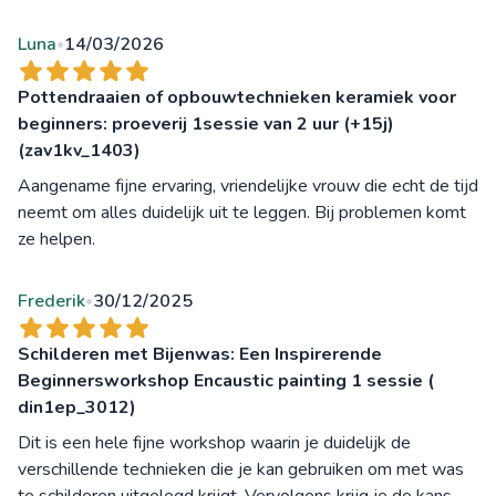
Luna
14/03/2026
•
Pottendraaien of opbouwtechnieken keramiek voor
beginners: proeverij 1sessie van 2 uur (+15j)
(zav1kv_1403)
Aangename fijne ervaring, vriendelijke vrouw die echt de tijd
neemt om alles duidelijk uit te leggen. Bij problemen komt
ze helpen.
Frederik
30/12/2025
•
Schilderen met Bijenwas: Een Inspirerende
Beginnersworkshop Encaustic painting 1 sessie (
din1ep_3012)
Dit is een hele fijne workshop waarin je duidelijk de
verschillende technieken die je kan gebruiken om met was
te schilderen uitgelegd krijgt. Vervolgens krijg je de kans