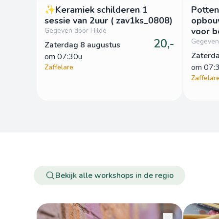
✨Keramiek schilderen 1
Potten
sessie van 2uur ( zav1ks_0808)
opbou
voor b
Gegeven door Hilde
20,-
1sessie
Gegeven 
Zaterdag 8 augustus
zav1k
Zaterd
om
 07:30u
om
 07:
Zaffelare
Zaffelar
Bekijk alle workshops in de regio