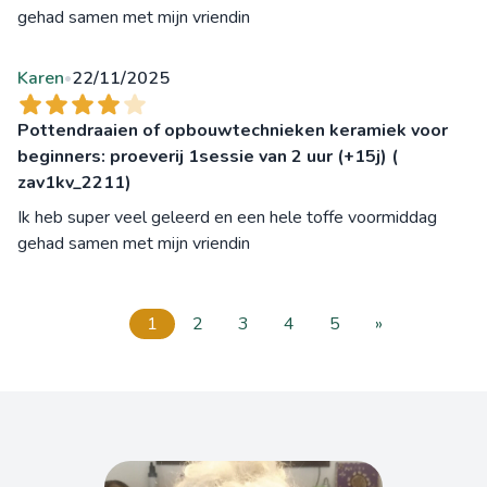
gehad samen met mijn vriendin
Karen
22/11/2025
•
Pottendraaien of opbouwtechnieken keramiek voor
beginners: proeverij 1sessie van 2 uur (+15j) (
zav1kv_2211)
Ik heb super veel geleerd en een hele toffe voormiddag
gehad samen met mijn vriendin
1
2
3
4
5
»