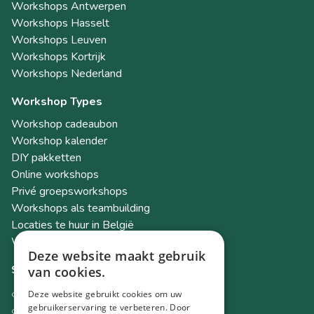
Workshops Antwerpen
Workshops Hasselt
Workshops Leuven
Workshops Kortrijk
Workshops Nederland
Workshop Types
Workshop cadeaubon
Workshop kalender
DIY pakketten
Online workshops
Privé groepsworkshops
Workshops als teambuilding
Locaties te huur in België
Workshop Academy
Deze website maakt gebruik
Socials
van cookies.
Instagram
Deze website gebruikt cookies om uw
gebruikerservaring te verbeteren. Door
Facebook