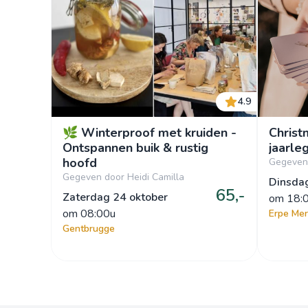
4.9
🌿 Winterproof met kruiden -
Christ
Ontspannen buik & rustig
jaarle
hoofd
Gegeven
Gegeven door Heidi Camilla
Dinsda
65,-
Zaterdag 24 oktober
om
 18:
om
 08:00u
Erpe Me
Gentbrugge