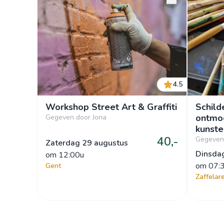
4.5
Workshop Street Art & Graffiti
Schild
ontmoe
Gegeven door Jona
kunste
40,-
kennismaking 
Gegeven 
Zaterdag 29 augustus
van 6 
Dinsdag
om
 12:00u
om
 07:
Gent
Zaffelar