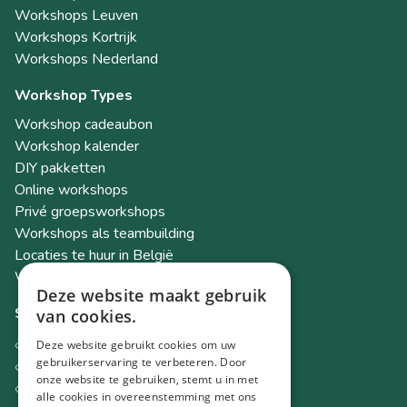
Workshops Leuven
Workshops Kortrijk
Workshops Nederland
Workshop Types
Workshop cadeaubon
Workshop kalender
DIY pakketten
Online workshops
Privé groepsworkshops
Workshops als teambuilding
Locaties te huur in België
Workshop Academy
Deze website maakt gebruik
Socials
van cookies.
Instagram
Deze website gebruikt cookies om uw
gebruikerservaring te verbeteren. Door
Facebook
onze website te gebruiken, stemt u in met
TikTok
alle cookies in overeenstemming met ons