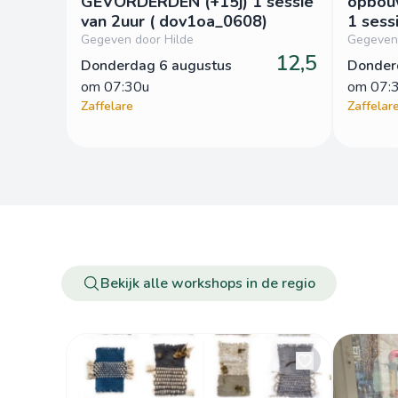
GEVORDERDEN (+15j) 1 sessie
opbouw
van 2uur ( dov1oa_0608)
1 sessi
dod1k
Gegeven door Hilde
Gegeven 
12,5
Donderdag 6 augustus
Donder
om
 07:30u
om
 07:
Zaffelare
Zaffelar
Bekijk alle workshops in de regio