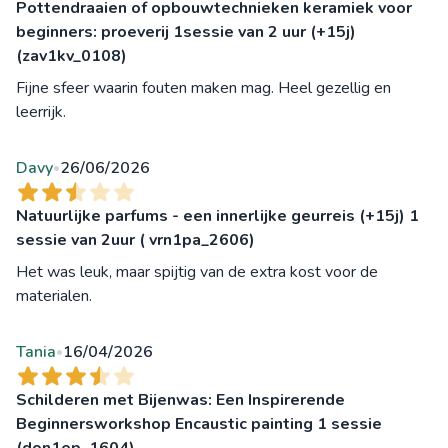
Pottendraaien of opbouwtechnieken keramiek voor
beginners: proeverij 1sessie van 2 uur (+15j)
(zav1kv_0108)
Fijne sfeer waarin fouten maken mag. Heel gezellig en
leerrijk.
Davy
26/06/2026
•
Natuurlijke parfums - een innerlijke geurreis (+15j) 1
sessie van 2uur ( vrn1pa_2606)
Het was leuk, maar spijtig van de extra kost voor de
materialen.
Tania
16/04/2026
•
Schilderen met Bijenwas: Een Inspirerende
Beginnersworkshop Encaustic painting 1 sessie
(don1ep_1604)