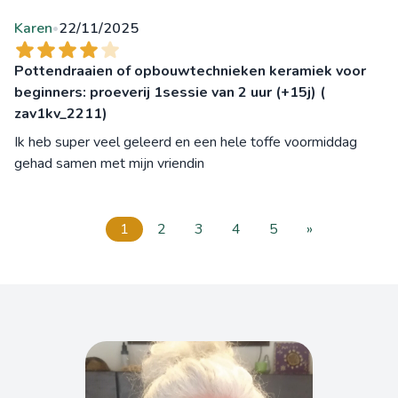
Karen
22/11/2025
•
Pottendraaien of opbouwtechnieken keramiek voor
beginners: proeverij 1sessie van 2 uur (+15j) (
zav1kv_2211)
Ik heb super veel geleerd en een hele toffe voormiddag
gehad samen met mijn vriendin
1
2
3
4
5
»