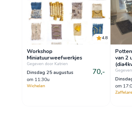
4.8
Workshop
Potten
Miniatuurweefwerkjes
van 2 
(dia4
Gegeven door Katrien
70,-
Gegeven 
Dinsdag 25 augustus
Dinsda
om
 11:30u
om
 17:
Wichelen
Zaffelar