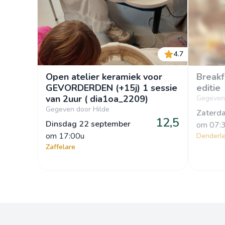
4.7
Open atelier keramiek voor
Breakf
GEVORDERDEN (+15j) 1 sessie
editie
van 2uur ( dia1oa_2209)
Gegeven 
Gegeven door Hilde
Zaterd
12,5
Dinsdag 22 september
om
 07:
om
 17:00u
Denderl
Zaffelare