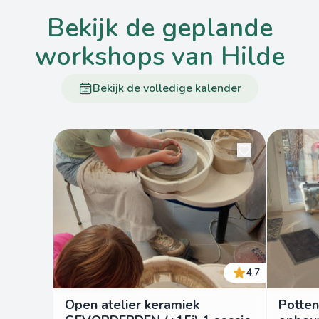
bekijk de geplande
workshops van Hilde
Bekijk de volledige kalender
4.7
Open atelier keramiek
Potten