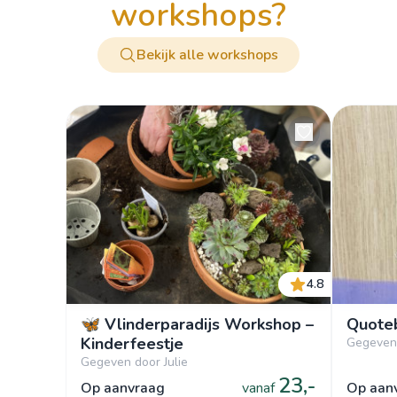
workshops?
Bekijk alle workshops
4.8
🦋 Vlinderparadijs Workshop –
Quote
Kinderfeestje
Gegeven 
Gegeven door Julie
23,-
op aanvraag
vanaf
op aa