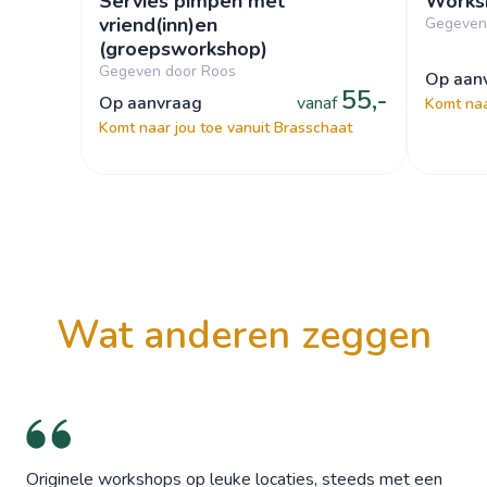
Servies pimpen met
Works
vriend(inn)en
Gegeven 
(groepsworkshop)
Gegeven door Roos
op aa
55,-
op aanvraag
vanaf
Komt naa
Komt naar jou toe vanuit Brasschaat
wat anderen zeggen
Originele workshops op leuke locaties, steeds met een