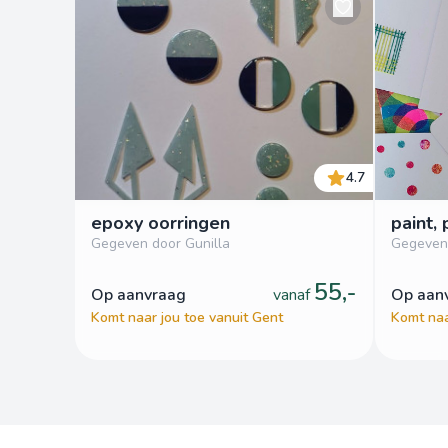
4.7
epoxy oorringen
paint, 
Gegeven door Gunilla
Gegeven 
55,-
op aanvraag
vanaf
op aa
Komt naar jou toe vanuit Gent
Komt naa