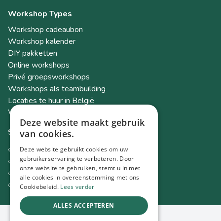
Workshop Types
Workshop cadeaubon
Workshop kalender
DIY pakketten
Online workshops
Privé groepsworkshops
Workshops als teambuilding
Locaties te huur in België
Workshop Academy
Deze website maakt gebruik
Socials
van cookies.
Instagram
Deze website gebruikt cookies om uw
Facebook
gebruikerservaring te verbeteren. Door
onze website te gebruiken, stemt u in met
TikTok
alle cookies in overeenstemming met ons
LinkedIn
Cookiebeleid.
Lees verder
ALLES ACCEPTEREN