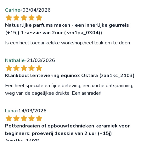
Carine
03/04/2026
•
Natuurlijke parfums maken - een innerlijke geurreis
(+15j) 1 sessie van 2uur ( vrn1pa_0304))
Is een heel toegankelijke workshop,heel leuk om te doen
Nathalie
21/03/2026
•
Klankbad: lenteviering equinox Ostara (zaa1kc_2103)
Een heel speciale en fijne beleving, een uurtje ontspanning,
weg van de dagelijkse drukte. Een aanrader!
Luna
14/03/2026
•
Pottendraaien of opbouwtechnieken keramiek voor
beginners: proeverij 1sessie van 2 uur (+15j)
(zav1kv_1403)