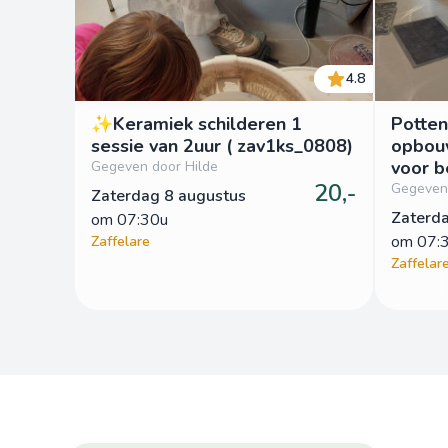
4.8
✨Keramiek schilderen 1
Potten
sessie van 2uur ( zav1ks_0808)
opbou
voor b
Gegeven door Hilde
20,-
1sessie
Gegeven 
Zaterdag 8 augustus
zav1k
Zaterd
om
 07:30u
om
 07:
Zaffelare
Zaffelar