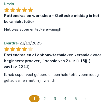
Nevin
Pottendraaien workshop - Kleileuke middag in het
keramiekatelier
Het was super en leuke ervaring!!
Deirdre
22/11/2025
•
Pottendraaien of opbouwtechnieken keramiek voor
beginners: proeverij 1sessie van 2 uur (+15j) (
zav1kv_2211)
Ik heb super veel geleerd en een hele toffe voormiddag
gehad samen met mijn vriendin
1
2
3
4
5
»