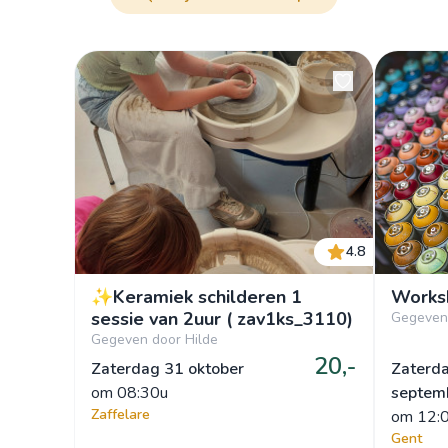
4.8
✨Keramiek schilderen 1
Worksh
sessie van 2uur ( zav1ks_3110)
Gegeven
Gegeven door Hilde
20,-
Zaterdag 31 oktober
Zaterd
om
 08:30u
septem
Zaffelare
om
 12:
Gent