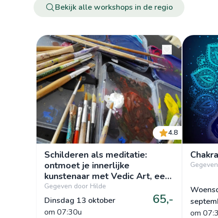
Bekijk alle workshops in de regio
4.8
Schilderen als meditatie:
Chakra
ontmoet je innerlijke
Gegeven
kunstenaar met Vedic Art, een
kennismaking (+15j) 1 sessie
Gegeven door Hilde
Woensd
65,-
van 6 uur ( did1va_1310)
Dinsdag 13 oktober
septem
om
 07:30u
om
 07: