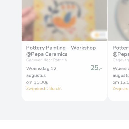
4.5
Pottery Painting - Workshop
Potter
@Pepa Ceramics
@Pepa
Gegeven door Patricia
Gegeven 
25,-
Woensdag 12
Woens
augustus
august
om
 11:30u
om
 12:
Zwijndrecht-Burcht
Zwijndre