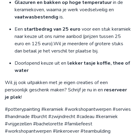
Glazuren en bakken op hoge temperatuur
in de
keramiekoven, waarna je werk voedselveilig en
vaatwasbestendig
is.
Een
startbedrag van 25 euro
voor een stuk keramiek
naar keuze uit ons ruime aanbod (prijzen tussen 25
euro en 125 euro).Wil je meerdere of grotere stuks
dan betaal je het verschil ter plaatse bij.
Doorlopend keuze uit en
lekker tasje koffie, thee of
water
Wil jij ook uitpakken met je eigen creaties of een
persoonlijk geschenk maken? Schrijf je nu in en
reserveer
je plek
!
#potterypainting #keramiek #workshopantwerpen #servies
#handmade #burcht #zwijndrecht #cadeau #keramiek
#vrijgezellen #bachelorette #familiefeest
#workshopantwerpen #linkeroever #teambuilding