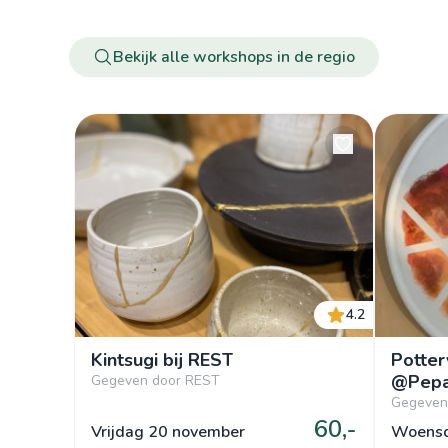
Bekijk alle workshops in de regio
4.2
Kintsugi bij REST
Potter
@Pepa
Gegeven door REST
Gegeven 
60,-
Vrijdag 20 november
Woensd