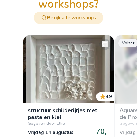
workshops?
Bekijk alle workshops
Volzet
4.9
structuur schilderijtjes met
Aquare
pasta en klei
de Pr
Gegeven door Elke
Gegeven
70,-
Vrijdag 14 augustus
Vrijdag