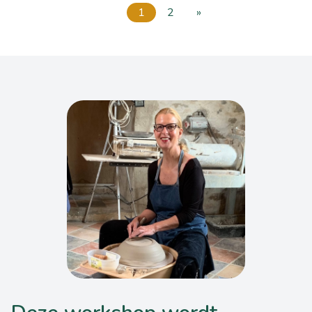
1
2
»