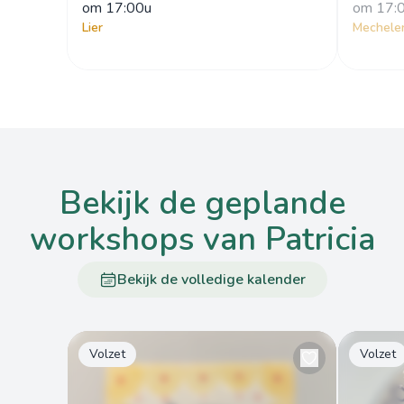
om
 17:00u
om
 17:
Lier
Mechele
bekijk de geplande
workshops van Patricia
Bekijk de volledige kalender
Volzet
Volzet