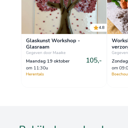
4.8
Glaskunst Workshop -
Works
Glasraam
verzor
Gegeven door Maaike
Gegeven
105,-
Maandag 19 oktober
Zondag
om
 11:30u
om
 09:
Herentals
Boechou