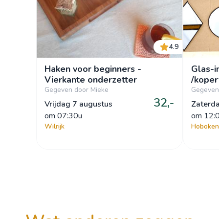
4.9
Haken voor beginners -
Glas-i
Vierkante onderzetter
/koper
Gegeven door Mieke
Gegeven
32,-
Vrijdag 7 augustus
Zaterd
om
 07:30u
om
 12:
Wilrijk
Hoboken