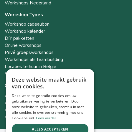
Workshops Nederland
Workshop Types
Workshop cadeaubon
Workshop kalender
DIY pakketten
Online workshops
Privé groepsworkshops
Workshops als teambuilding
Locaties te huur in België
Workshop Academy
Deze website maakt gebruik
Socials
van cookies.
Instagram
Deze website gebruikt cookies om uw
Facebook
gebruikerservaring te verbeteren. Door
onze website te gebruiken, stemt u in met
TikTok
alle cookies in overeenstemming met ons
LinkedIn
Cookiebeleid.
Lees verder
ALLES ACCEPTEREN