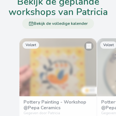
bekijk de geplande
workshops van Patricia
Bekijk de volledige kalender
Volzet
Volzet
4.5
Pottery Painting - Workshop
Potter
@Pepa Ceramics
@Pepa
Gegeven door Patricia
Gegeven 