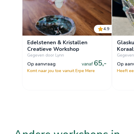
4.9
Edelstenen & Kristallen
Glasku
Creatieve Workshop
Koraal
Gegeven door Lynn
Gegeven
65,-
op aanvraag
vanaf
op aa
Komt naar jou toe vanuit Erpe Mere
Heeft ee