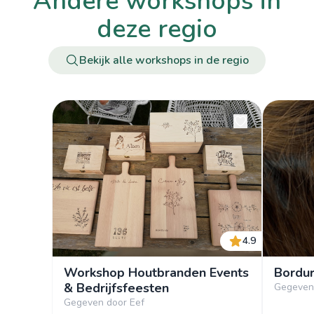
andere workshops in
deze regio
Bekijk alle workshops in de regio
4.9
Workshop Houtbranden Events
Bordur
& Bedrijfsfeesten
Gegeven 
Gegeven door Eef