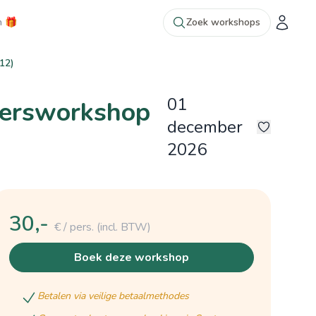
n 🎁
Zoek workshops
112)
01
nnersworkshop
december
2026
©hilde Boone
5
©hilde Boone
30,-
€ / pers.
(incl. BTW)
boek deze workshop
betalen via veilige betaalmethodes