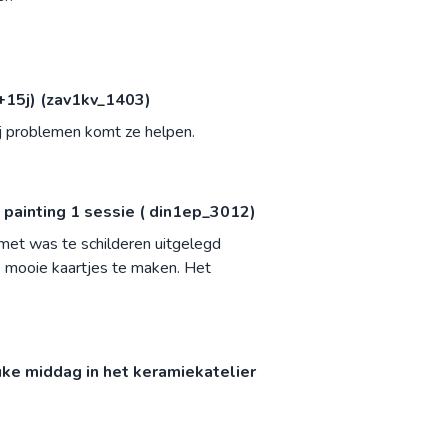
+15j) (zav1kv_1403)
Bij problemen komt ze helpen.
painting 1 sessie ( din1ep_3012)
m met was te schilderen uitgelegd
ele mooie kaartjes te maken. Het
ke middag in het keramiekatelier