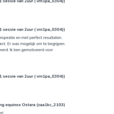
 1 sessie van 2uur ( vrn1pa_0304))
 1 sessie van 2uur ( vrn1pa_0304))
nspiratie en met perfect resultaten.
ect. Er was mogelijk om te begrijpen.
werd. Ik ben gemotiveerd voor
 1 sessie van 2uur ( vrn1pa_0304))
ing equinox Ostara (zaa1kc_2103)
r!