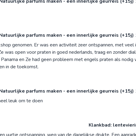
Natuurlijke parfums maken - een innerlijke geurreis (+15j)
Natuurlijke parfums maken - een innerlijke geurreis (+15j)
rkshop genomen. Er was een activiteit zeer ontspannen, met veel i
Ze was open voor praten in goed nederlands, traag en zonder dial
it Panama en Ze had geen probleem met engels praten als nodig 
n in de toekomst.
Natuurlijke parfums maken - een innerlijke geurreis (+15j)
heel leuk om te doen
Klankbad: lentevier
een uurtje ontspanning, weg van de dagelijkse drukte. Een aanrade