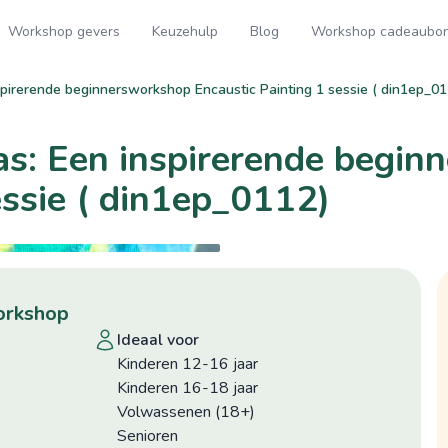
Workshop gevers
Keuzehulp
Blog
Workshop cadeaubo
spirerende beginnersworkshop Encaustic Painting 1 sessie ( din1ep_0
as: Een inspirerende begi
essie ( din1ep_0112)
©hilde Boone
©hilde Boone
workshop
ideaal voor
Kinderen 12-16 jaar
Kinderen 16-18 jaar
Volwassenen (18+)
Senioren