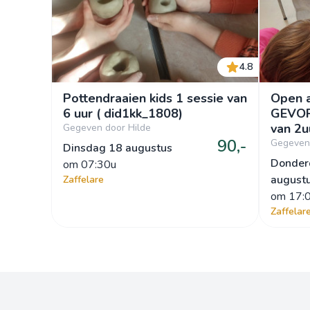
4.8
Pottendraaien kids 1 sessie van
Open a
6 uur ( did1kk_1808)
GEVOR
va
Gegeven door Hilde
90,-
Gegeven 
Dinsdag 18 augustus
Donder
om
 07:30u
august
Zaffelare
om
 17:
Zaffelar