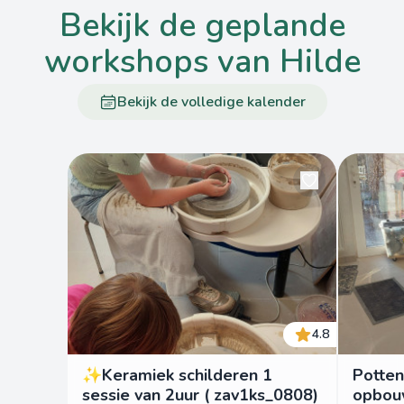
bekijk de geplande
workshops van Hilde
Bekijk de volledige kalender
4.8
✨Keramiek schilderen 1
Potten
sessie van 2uur ( zav1ks_0808)
opbou