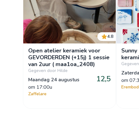
4.8
Open atelier keramiek voor
Sunny 
GEVORDERDEN (+15j) 1 sessie
kerami
van 2uur ( maa1oa_2408)
Gegeven 
Gegeven door Hilde
Zaterd
12,5
Maandag 24 augustus
om
 07:
om
 17:00u
Erembo
Zaffelare