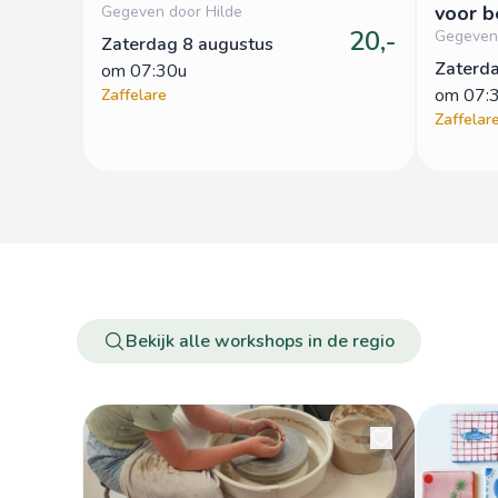
voor b
Gegeven door Hilde
20,-
1sessie
Gegeven 
Zaterdag 8 augustus
zav1k
Zaterd
om
 07:30u
om
 07:
Zaffelare
Zaffelar
Bekijk alle workshops in de regio