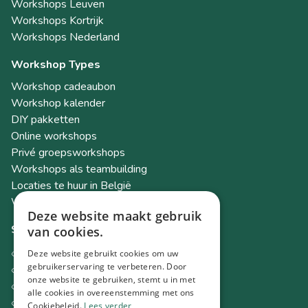
Workshops Leuven
Workshops Kortrijk
Workshops Nederland
Workshop Types
Workshop cadeaubon
Workshop kalender
DIY pakketten
Online workshops
Privé groepsworkshops
Workshops als teambuilding
Locaties te huur in België
Workshop Academy
Deze website maakt gebruik
Socials
van cookies.
Instagram
Deze website gebruikt cookies om uw
Facebook
gebruikerservaring te verbeteren. Door
onze website te gebruiken, stemt u in met
TikTok
alle cookies in overeenstemming met ons
LinkedIn
Cookiebeleid.
Lees verder