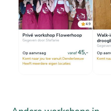
4.9
Privé workshop Flowerhoop
Walk-
droogb
Gegeven door Stefanie
Gegeven
45,-
op aanvraag
vanaf
op aa
Komt naar jou toe vanuit Denderleeuw
Komt naa
Heeft meerdere eigen locaties