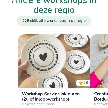
andere workshops in
deze regio
Bekijk alle workshops in de regio
4.9
Workshop Servies inkleuren
Creati
(2u of inloopworkshop)
Bordu
Gegeven door Hanne
Gegeven