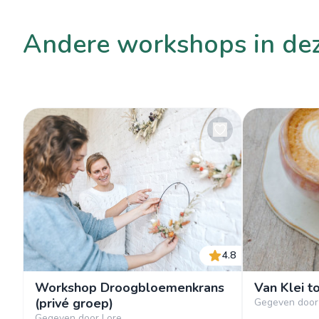
andere workshops in de
4.8
Workshop Droogbloemenkrans
Van Klei t
(privé groep)
Gegeven door
Gegeven door Lore