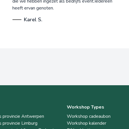
die we hebben ingezet als bedrijfs event.Iedereen
heeft ervan genoten.
Karel S.
Workshop Types
 provincie Antwerpen
Workshop cadeaubon
 provincie Limburg
Workshop kalender