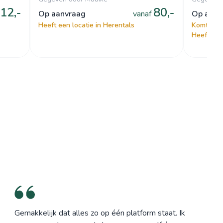
12,-
80,-
op aanvraag
vanaf
op aan
Heeft een locatie in Herentals
Komt naar
Heeft een 
Gemakkelijk dat alles zo op één platform staat. Ik