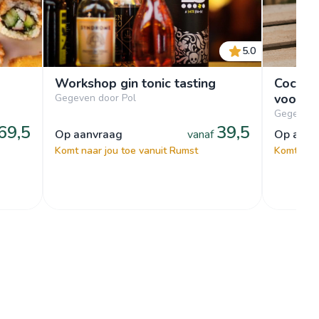
5.0
Workshop gin tonic tasting
Cocktai
voor vr
Gegeven door Pol
Gegeven 
69,5
39,5
op aanvraag
vanaf
op aan
Komt naar jou toe vanuit Rumst
Komt naar