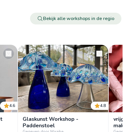
Bekijk alle workshops in de regio
4.6
4.8
t
Glaskunst Workshop -
vrijge
Paddenstoel
maken (
Gegeven door Maaike
Gegeven d