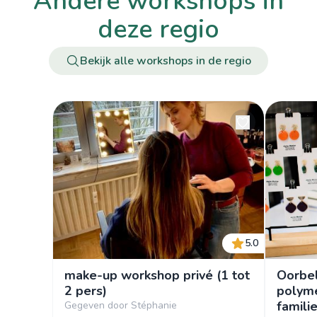
andere workshops in
deze regio
Bekijk alle workshops in de regio
5.0
make-up workshop privé (1 tot
Oorbe
2 pers)
polyme
famili
Gegeven door Stéphanie