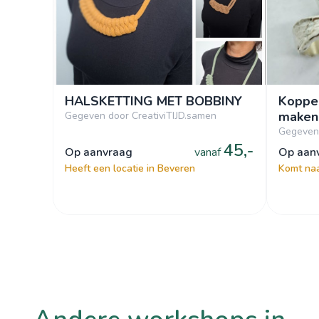
HALSKETTING MET BOBBINY
Koppel
maken
Gegeven door CreativiTIJD.samen
Gegeven 
45,-
op aanvraag
vanaf
op aa
Heeft een locatie in Beveren
Komt naa