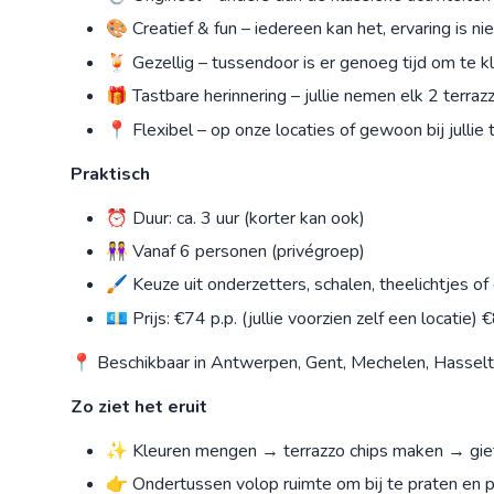
🎨 Creatief & fun – iedereen kan het, ervaring is ni
🍹 Gezellig – tussendoor is er genoeg tijd om te k
🎁 Tastbare herinnering – jullie nemen elk 2 terraz
📍 Flexibel – op onze locaties of gewoon bij jullie 
Praktisch
⏰ Duur: ca. 3 uur (korter kan ook)
👭 Vanaf 6 personen (privégroep)
🖌️ Keuze uit onderzetters, schalen, theelichtjes of
💶 Prijs: €74 p.p. (jullie voorzien zelf een locatie)
📍 Beschikbaar in Antwerpen, Gent, Mechelen, Hasselt
Zo ziet het eruit
✨ Kleuren mengen → terrazzo chips maken → giet
👉 Ondertussen volop ruimte om bij te praten en p