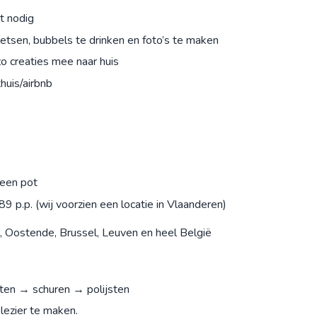
et nodig
letsen, bubbels te drinken en foto’s te maken
zo creaties mee naar huis
thuis/airbnb
 een pot
 €89 p.p. (wij voorzien een locatie in Vlaanderen)
, Oostende, Brussel, Leuven en heel België
en → schuren → polijsten
lezier te maken.